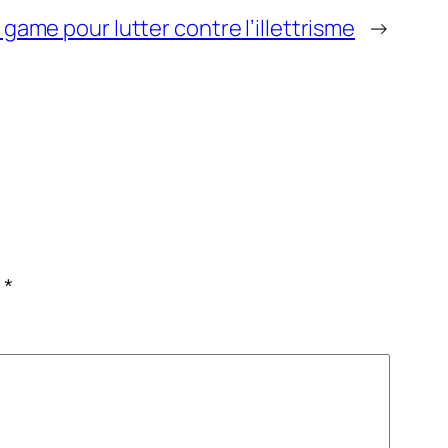
game pour lutter contre l’illettrisme
→
c
*