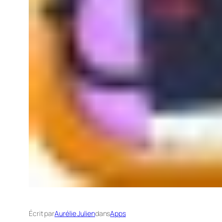
Écrit par
Aurélie Julien
dans
Apps