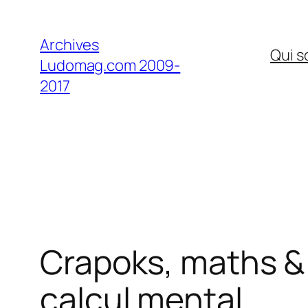
Aller
au
Archives
Qui 
contenu
Ludomag.com 2009-
2017
Crapoks, maths & 
calcul mental