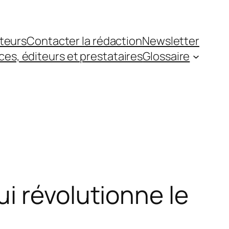
teurs
Contacter la rédaction
Newsletter
es, éditeurs et prestataires
Glossaire
i révolutionne le