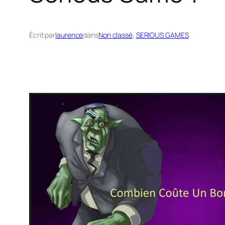
Écrit par
laurence
dans
Non classé
, 
SERIOUS GAMES