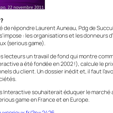
 ?
osé de répondre Laurent Auneau, Pdg de Succubu
 s’impose : les organisations et les donneurs 
eux (serious game).
es lecteurs un travail de fond qui montre com
ctive a été fondée en 2002 !), calcule le pri
s du client. Un dossier inédit et, il faut l’av
ciétés.
 Interactive souhaiterait éduquer le marché a
serious game en France et en Europe.
euxserieux.fr/?p=2426