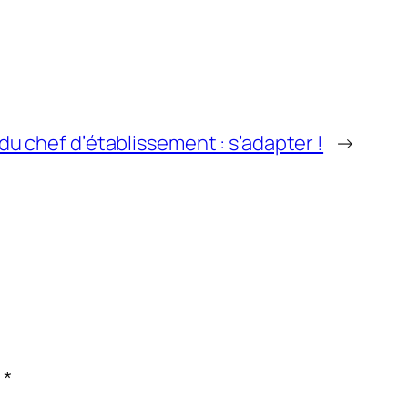
 du chef d’établissement : s’adapter !
→
c
*