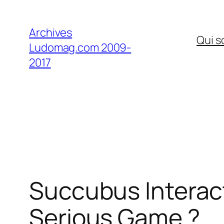
Aller
au
Archives
Qui 
contenu
Ludomag.com 2009-
2017
Succubus Interacti
Serious Game ?