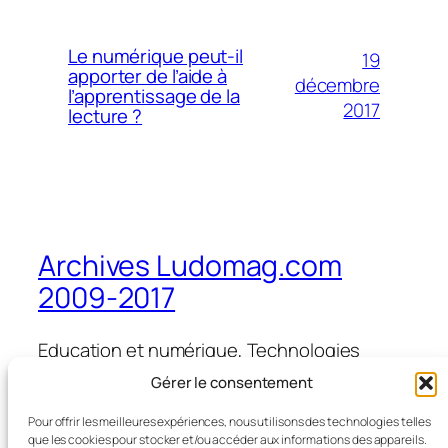
Le numérique peut-il
19
apporter de l’aide à
décembre
l’apprentissage de la
2017
lecture ?
Archives Ludomag.com
2009-2017
Education et numérique, Technologies
d'Apprentissage, e-learning, serious games,
Gérer le consentement
ipad et tablettes numériques en éducation
et formation
Pour offrir les meilleures expériences, nous utilisons des technologies telles
que les cookies pour stocker et/ou accéder aux informations des appareils.