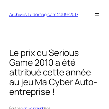
Aller
au
Archives Ludomag.com 2009-2017
contenu
Le prix du Serious
Game 2010 a été
attribué cette année
au jeu Ma Cyber Auto-
entreprise !
Écrit par
Eric Fourcaud
dans