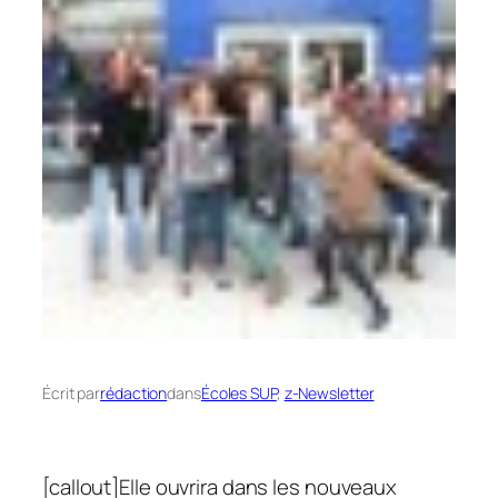
Écrit par
rédaction
dans
Écoles SUP
, 
z-Newsletter
[callout]Elle ouvrira dans les nouveaux