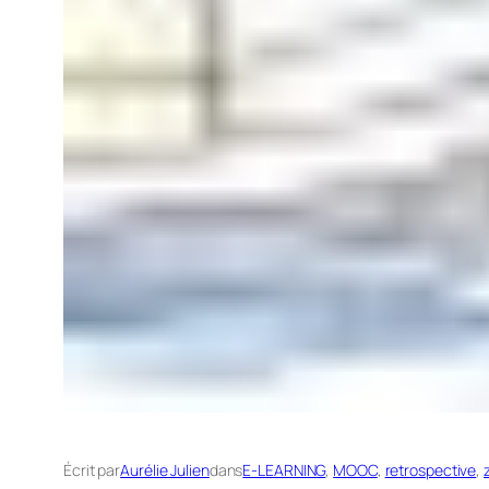
Écrit par
Aurélie Julien
dans
E-LEARNING
, 
MOOC
, 
retrospective
, 