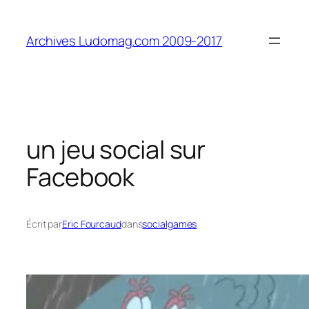
Aller
au
Archives Ludomag.com 2009-2017
contenu
un jeu social sur
Facebook
Écrit par
Eric Fourcaud
dans
socialgames