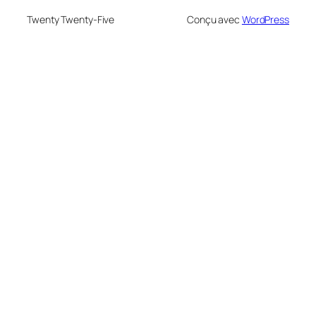
Twenty Twenty-Five
Conçu avec
WordPress