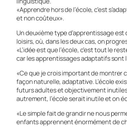
linguistique.
«
Apprendre hors de l’école, c’est s’ada
et non coûteux
».
Un deuxième type d’apprentissage est ce
loisirs, où, dans les deux cas, on progr
«
L’idée est que l’école, c’est tout le rest
car les apprentissages adaptatifs sont l
«
Ce que je crois important de montrer c
façon naturelle, adaptative. L’école ex
futurs adultes et objectivement inutiles
autrement, l’école serait inutile et on 
«
Le simple fait de grandir ne nous per
enfants apprennent énormément de chose