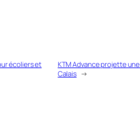
r écoliers et
KTM Advance projette une 
Calais
→