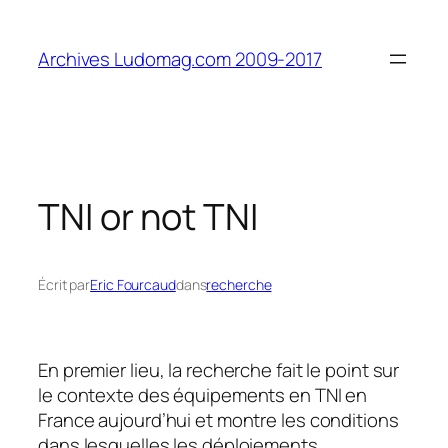
Aller
au
Archives Ludomag.com 2009-2017
contenu
TNI or not TNI
Écrit par
Eric Fourcaud
dans
recherche
En premier lieu, la recherche fait le point sur
le contexte des équipements en TNI en
France aujourd’hui et montre les conditions
dans lesquelles les déploiements