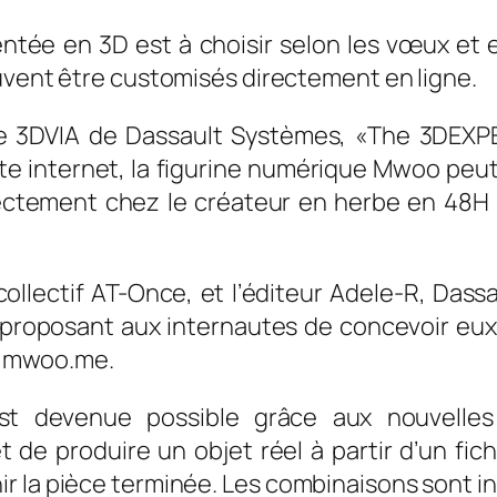
tée en 3D est à choisir selon les vœux et e
euvent être
customisés
directement en ligne.
gie 3DVIA de Dassault Systèmes, «The 3DEX
ite internet, la figurine numérique Mwoo peu
ctement chez le créateur en herbe en 48H (
collectif AT-Once, et l’éditeur Adele-R, Das
en proposant aux internautes de concevoir e
et mwoo.me.
s est devenue possible grâce aux nouvelle
de produire un objet réel à partir d’un fich
 la pièce terminée. Les combinaisons sont inf