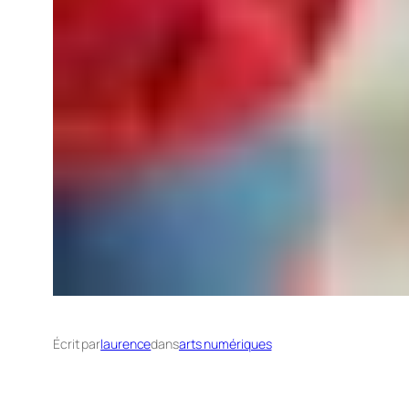
Écrit par
laurence
dans
arts numériques