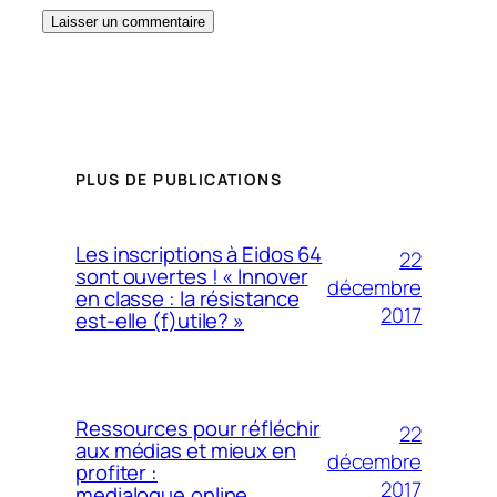
PLUS DE PUBLICATIONS
Les inscriptions à Eidos 64
22
sont ouvertes ! « Innover
décembre
en classe : la résistance
2017
est-elle (f)utile? »
Ressources pour réfléchir
22
aux médias et mieux en
décembre
profiter :
2017
medialogue.online