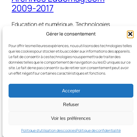
2009-2017
Education et numérique, Technologies
d'Apprentissage, e-learning, serious games,
Gérer le consentement
ipad et tablettes numériques en éducation
et formation
Pour offrir les meilleures expériences, nous utilisons des technologies telles
que les cookies pour stocker et/ou accéder aux informations des appareils.
Le fait de consentir à ces technologies nous permettra de traiter des
données telles que le comportement de navigation ou les ID uniques sur ce
site. Le fait de ne pas consentir ou de retirer son consentement peut avoir
Blog
Évènements
un effet négatif sur certaines caractéristiques et fonctions.
À propos
Boutique
FAQ
Compositions
Accepter
Auteurs/autrices
Thèmes
Refuser
Voir les préférences
Twenty Twenty-Five
Conçu avec
WordPress
Politique d’utilisation des cookies
Politique de confidentialité