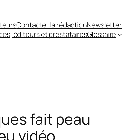
teurs
Contacter la rédaction
Newsletter
es, éditeurs et prestataires
Glossaire
ques fait peau
jeu vidéo