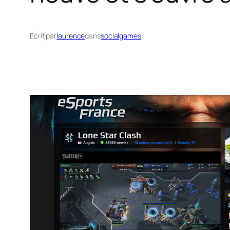
Écrit par
laurence
dans
socialgames