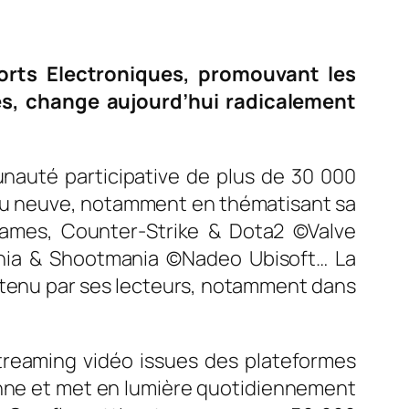
ports Electroniques, promouvant les
s, change aujourd’hui radicalement
nauté participative de plus de 30 000
peau neuve, notamment en thématisant sa
 Games, Counter-Strike & Dota2 ©Valve
kmania & Shootmania ©Nadeo Ubisoft… La
ontenu par ses lecteurs, notamment dans
reaming vidéo issues des plateformes
ionne et met en lumière quotidiennement