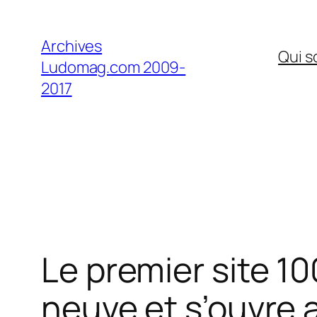
Aller
au
Archives
Qui 
contenu
Ludomag.com 2009-
2017
Le premier site 1
neuve et s’ouvre a