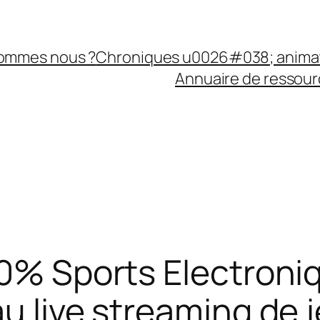
sommes nous ?
Chroniques u0026#038; anima
Annuaire de ressourc
00% Sports Electroni
u live streaming de 