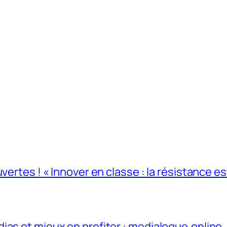
ertes ! « Innover en classe : la résistance est
ias et mieux en profiter : medialogue.online