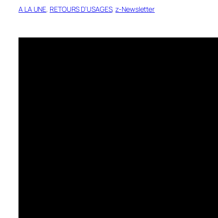
A LA UNE
, 
RETOURS D’USAGES
, 
z-Newsletter