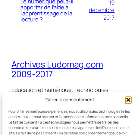
Le numérique peut-il
19
apporter de l’aide à
décembre
l’apprentissage de la
2017
lecture ?
Archives Ludomag.com
2009-2017
Education et numérique, Technologies
d'Apprentissage, e-learning, serious games,
Gérer le consentement
ipad et tablettes numériques en éducation
et formation
Pour offrir les meilleures expériences, nous utilisons des technologies telles
que les cookies pour stocker et/ou accéder aux informations des appareils.
Le fait de consentir à ces technologies nous permettra de traiter des
données telles que le comportement de navigation ou les ID uniques sur ce
site. Le fait de ne pas consentir ou de retirer son consentement peut avoir
Blog
Évènements