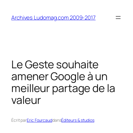
Aller
au
Archives Ludomag.com 2009-2017
contenu
Le Geste souhaite
amener Google à un
meilleur partage de la
valeur
Écrit par
Eric Fourcaud
dans
Éditeurs & studios