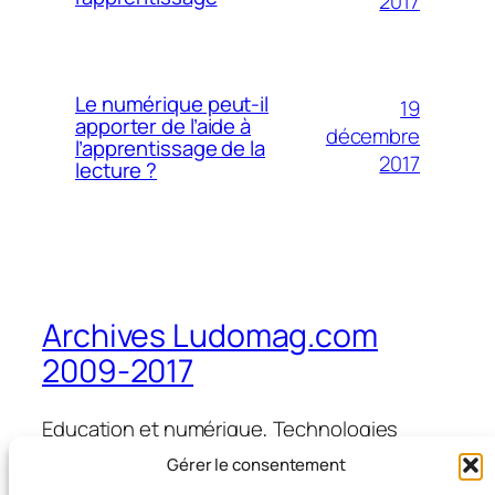
2017
Le numérique peut-il
19
apporter de l’aide à
décembre
l’apprentissage de la
2017
lecture ?
Archives Ludomag.com
2009-2017
Education et numérique, Technologies
d'Apprentissage, e-learning, serious games,
Gérer le consentement
ipad et tablettes numériques en éducation