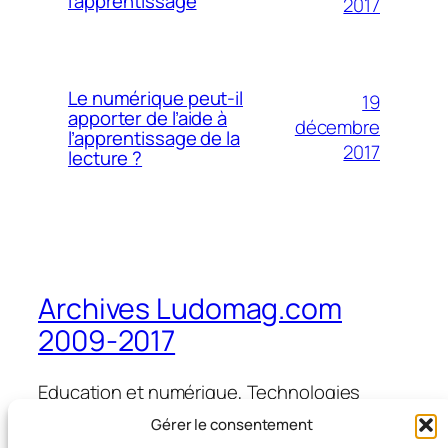
l’apprentissage
2017
Le numérique peut-il
19
apporter de l’aide à
décembre
l’apprentissage de la
2017
lecture ?
Archives Ludomag.com
2009-2017
Education et numérique, Technologies
d'Apprentissage, e-learning, serious games,
Gérer le consentement
ipad et tablettes numériques en éducation