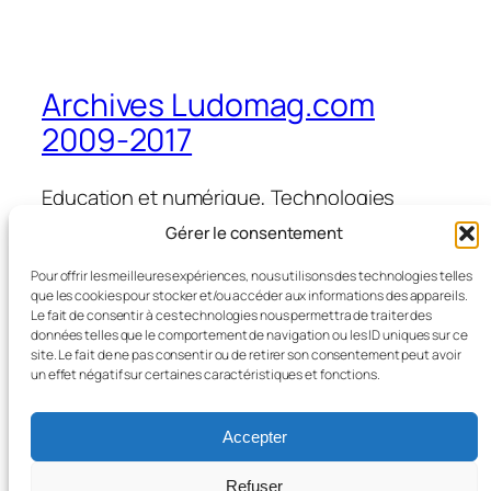
Archives Ludomag.com
2009-2017
Education et numérique, Technologies
d'Apprentissage, e-learning, serious games,
Gérer le consentement
ipad et tablettes numériques en éducation
et formation
Pour offrir les meilleures expériences, nous utilisons des technologies telles
que les cookies pour stocker et/ou accéder aux informations des appareils.
Le fait de consentir à ces technologies nous permettra de traiter des
données telles que le comportement de navigation ou les ID uniques sur ce
site. Le fait de ne pas consentir ou de retirer son consentement peut avoir
Blog
Évènements
un effet négatif sur certaines caractéristiques et fonctions.
À propos
Boutique
FAQ
Compositions
Accepter
Auteurs/autrices
Thèmes
Refuser