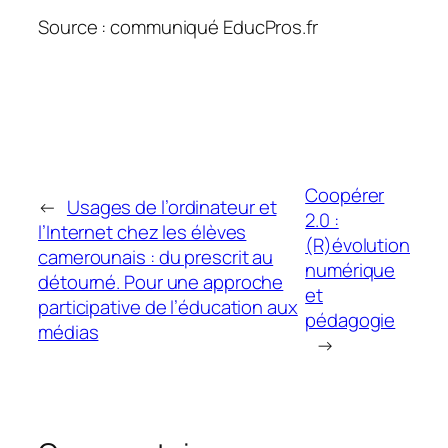
Source : communiqué EducPros.fr
Coopérer
←
Usages de l’ordinateur et
2.0 :
l’Internet chez les élèves
(R)évolution
camerounais : du prescrit au
numérique
détourné. Pour une approche
et
participative de l’éducation aux
pédagogie
médias
→