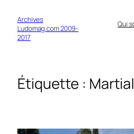
Aller
au
Archives
Qui 
contenu
Ludomag.com 2009-
2017
Étiquette :
Martia