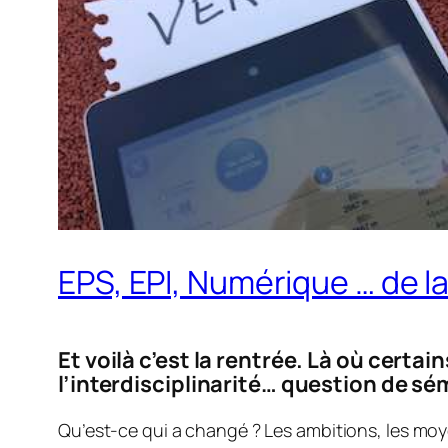
EPS, EPI, Numérique … de la 
Et voilà c’est la rentrée. Là où certa
l’interdisciplinarité… question de s
Qu’est-ce qui a changé ? Les ambitions, les moyen