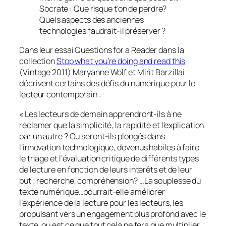
Socrate : Que risque t’on de perdre?
Quels aspects des anciennes
technologies faudrait-il préserver ?
Dans leur essai
Questions for a Reader
dans la
collection
Stop what you’re doing and read this
(Vintage 2011) Maryanne Wolf et Mirit Barzillai
décrivent certains des défis du numérique pour le
lecteur contemporain :
« Les lecteurs de demain apprendront-ils à ne
réclamer que la simplicité, la rapidité et l’explication
par un autre ? Ou seront-ils plongés dans
l’innovation technologique, devenus habiles à faire
le triage et l’évaluation critique de différents types
de lecture en fonction de leurs intérêts et de leur
but ; recherche, compréhension? …La souplesse du
texte numérique…pourrait-elle améliorer
l’expérience de la lecture pour les lecteurs, les
propulsant vers un engagement plus profond avec le
texte, ou est ce que tout cela ne fera que multiplier