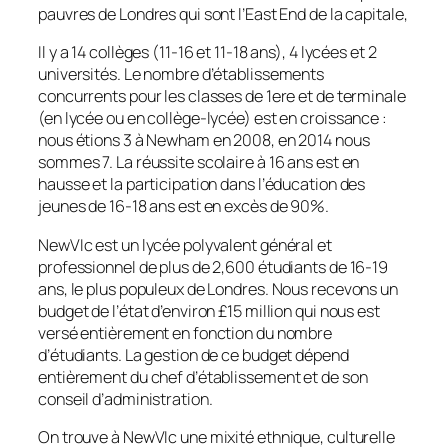
pauvres de Londres qui sont l’East End de la capitale,
Il y a 14 collèges (11-16 et 11-18 ans), 4 lycées et 2
universités. Le nombre d’établissements
concurrents pour les classes de 1ere et de terminale
(en lycée ou en collège-lycée) est en croissance :
nous étions 3 à Newham en 2008, en 2014 nous
sommes 7. La réussite scolaire à 16 ans est en
hausse et la participation dans l’éducation des
jeunes de 16-18 ans est en excès de 90%.
NewVIc est un lycée polyvalent général et
professionnel de plus de 2,600 étudiants de 16-19
ans, le plus populeux de Londres. Nous recevons un
budget de l’état d’environ £15 million qui nous est
versé entièrement en fonction du nombre
d’étudiants. La gestion de ce budget dépend
entièrement du chef d’établissement et de son
conseil d’administration.
On trouve à NewVIc une mixité ethnique, culturelle