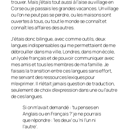
trouver. Mais j’étais tout aussi à l’aise au village en
Corse ou je passais les grandes vacances. Un village
ou l’on ne peut pas se perdre, ou les maisons sont
ouvertes à tous, ou tout le monde se connaît et
connaît les affaires des autres.
J’étais donc bilingue, avec comme outils, deux
langues indispensables qui me permettaient de me
débrouiller dans ma ville, Londres, dans mon école,
un lycée français et de pouvoir communiquer avec
mes amis et tous les membres de ma famille. Je
faisais la transition entre ces langues sans effort,
me servant des ressources lexiques pour
m’exprimer. Il n’était jamais question de
traduction,
seulement de choix d’expression dans une ou l’autre
de ces langues.
Si on m’avait demandé : ‘tu penses en
Anglais ou en Français ?’ je ne pourrais
que répondre : ‘les deux’ ou ‘ni l’un ni
l’autre’.