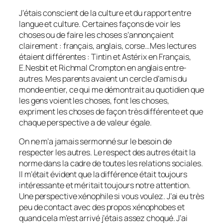
J’étais conscient de la culture et du rapport entre
langue et culture. Certaines façons de voir les
choses ou de faire les choses s’annonçaient
clairement : français, anglais, corse…Mes lectures
étaient différentes : Tintin et Astérix en Français,
E.Nesbit et Richmal Crompton en anglais entre-
autres. Mes parents avaient un cercle d’amis du
monde entier, ce qui me démontrait au quotidien que
les gens voient les choses, font les choses,
expriment les choses de façon très différente et que
chaque perspective a de valeur égale.
On ne m’a jamais sermonné sur le besoin de
respecter les autres. Le respect des autres était la
norme dans la cadre de toutes les relations sociales.
Il m’était évident que la différence était toujours
intéressante et méritait toujours notre attention.
Une perspective xénophile si vous voulez. J’ai eu très
peu de contact avec des propos xénophobes et
quand cela m’est arrivé j’étais assez choqué. J’ai