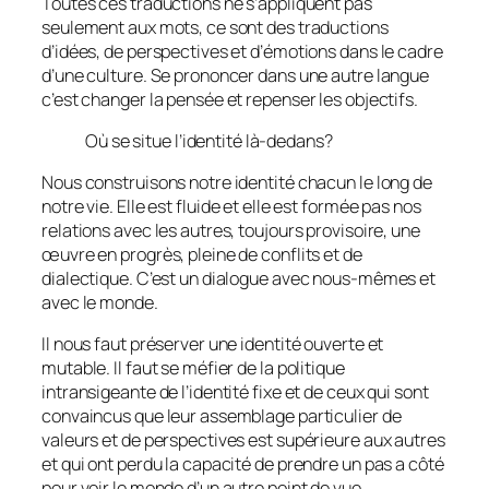
Toutes ces traductions ne s’appliquent pas
seulement aux mots, ce sont des traductions
d’idées, de perspectives et d’émotions dans le cadre
d’une culture. Se prononcer dans une autre langue
c’est changer la pensée et repenser les objectifs.
Où se situe l’identité là-dedans?
Nous construisons notre identité chacun le long de
notre vie. Elle est fluide et elle est formée pas nos
relations avec les autres, toujours provisoire, une
œuvre en progrès, pleine de conflits et de
dialectique. C’est un dialogue avec nous-mêmes et
avec le monde.
Il nous faut préserver une identité ouverte et
mutable. Il faut se méfier de la politique
intransigeante de l’identité fixe et de ceux qui sont
convaincus que leur assemblage particulier de
valeurs et de perspectives est supérieure aux autres
et qui ont perdu la capacité de prendre un pas a côté
pour voir le monde d’un autre point de vue.