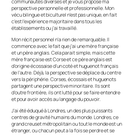
communautés diverses et je vous propose ma
perspective personnelle et professionnelle. Mon
vécu bilingue et biculturel n’est pas unique, en fait
c’est l’expérience majoritaire dans tous les
établissements ou j’ai travaillé.
Mon récit personnel n’a rien de remarquable. Il
commence avec le fait que j’ai une mère française
et un père anglais. Cela parait simple, mais cette
mère française est Corse et ce père anglais est
d’origine écossaise d’un coté et huguenot français
de l’autre. Déjà, la perspective se déplace du centre
vers la périphérie. Corses, écossais et huguenots
partagent une perspective minoritaire. Ils sont
d’outre frontière, ils ont lutté pour se faire entendre
et pour avoir accès au langage du pouvoir.
J’ai été éduqué à Londres, un des plus puissants
centres de gravité humains du monde. Londres, ce
grand creuset métropolitain ou tout le monde est un
étranger, ou chacun peut a la fois se perdre et se