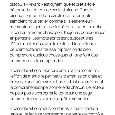
discours «
vivant
» est dynamique et prêt à être
découvert et interrogé par le dialogue. Dans le
discours «
mort
» de la parole écrite, les mots
semblent nous parler comme s’ils étaient eux-
mêmes intelligents. Une fois écrits, ils continuent à
raconter la même chose pour toujours, quoique nous
en pensons. Les mots écrits sont susceptibles
d’êtres confondus avec la réalité et les lecteurs
peuvent obtenir la fausse impression de bien
comprendre quelque chose quand ils ne font que
commencer à le comprendre.
Il considérait que l’écriture détruirait la mémoire :
l’effort de mémoire permet la transmission orale et
préserve une mémoire culturelle tout en améliorant
la compréhension personnelle de chacun. Le lecteur
ne peut pas s’approprier le texte sur une page
comme il le peut avec celui qu’il a mémorisé.
Il considérait que nous perdrions la maîtrise de la
langue : la lecture représente une perte de contrôle