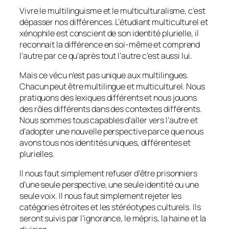
Vivre le multilinguisme et le multiculturalisme, c’est
dépasser nos différences. L’étudiant multiculturel et
xénophile est conscient de son identité plurielle, il
reconnait la différence en soi-même et comprend
l’autre par ce qu’après tout l’autre c’est aussi lui.
Mais ce vécu n’est pas unique aux multilingues.
Chacun peut être multilingue et multiculturel. Nous
pratiquons des lexiques différents et nous jouons
des rôles différents dans des contextes différents.
Nous sommes tous capables d’aller vers l’autre et
d’adopter une nouvelle perspective parce que nous
avons tous nos identités uniques, différentes et
plurielles.
Il nous faut simplement refuser d’être prisonniers
d’une seule perspective, une seule identité ou une
seule voix. Il nous faut simplement rejeter les
catégories étroites et les stéréotypes culturels. Ils
seront suivis par l’ignorance, le mépris, la haine et la