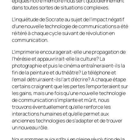
épiques notre mémoire nous sert quotidiennement
dans toutes sortes de situations complexes.
L’inquiétude de Socrate au sujet de l’impact négatif
d’une nouvelle technologie de communications a été
réitéré à chaque cycle suivant de révolution en
communication.
L’imprimerie encouragerait-elle une propagation de
l’hérésie et appauvrirait-elle la culture? La
photographie et puis le cinéma entraîneraient-ils la
fin de la peinture et du théâtre? Le téléphone et
l’email détruiraient-ils l’art d’écrire? A chaque étape
certains craignent que les pertes l’emporteraient sur
les gains, mais une fois qu’une nouvelle technologie
de communication s’implante et mûrit, nous
trouvons éventuellement qu’elle renforce les
interactions humaines et qu’elle permet aux
anciennes technologies de s’adapter et de trouver
un nouveau rôle.
Nous sommes aujourd’hui en pleine révolution de la