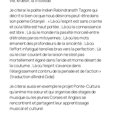
vie, le désir, la tristesse.
Je citerai le poète Indien Rabindranath Tagore qui
décrit si bien ce que nous désirons peut-être dans
son poème
Gitanjali
: «
Là où l’esprit est sans crainte
et où la tête est haut portée ; Là où la connaissance
est libre ; Là où le monde n’a pas été morcelé entre
d’étroites parois mitoyennes ; Là où les mots
émanent des profondeurs de la sincérité ; Là où
l’effort infatigué tend les bras vers la perfection ; Là
où le clair courant de la raison ne s’est pas
mortellement égaré dans l’aride et morne désert de
la coutume ; Là où l’esprit s’avance dans
l’élargissement continu de la pensée et de l’action
»
(traduction d’André Gide)
Je citerai aussi en exemple le projet
Ponte-Cultura
qu’anime ma sœur et qui organise des stages de
musique ou les jeunes Corses et Anglais se
rencontrent et partagent leur apprentissage
musical et culturel.