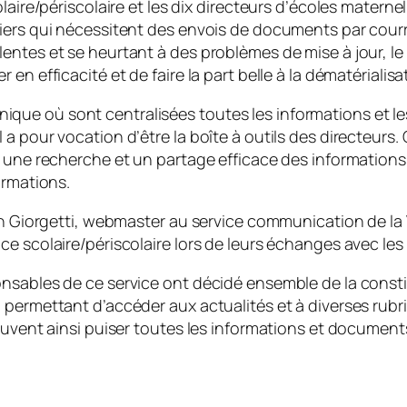
laire/périscolaire et les dix directeurs d’écoles matern
iers qui nécessitent des envois de documents par courri
ntes et se heurtant à des problèmes de mise à jour, le se
n efficacité et de faire la part belle à la dématérialisa
e où sont centralisées toutes les informations et les 
e. Il a pour vocation d’être la boîte à outils des directeu
une recherche et un partage efficace des informations ave
ormations.
in Giorgetti, webmaster au service communication de la 
e scolaire/périscolaire lors de leurs échanges avec les 
onsables de ce service ont décidé ensemble de la const
permettant d’accéder aux actualités et à diverses rubriqu
peuvent ainsi puiser toutes les informations et documen