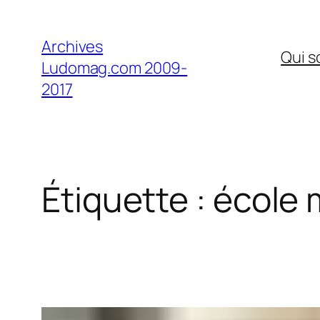
Aller
au
Archives
Qui 
contenu
Ludomag.com 2009-
2017
Étiquette :
école 