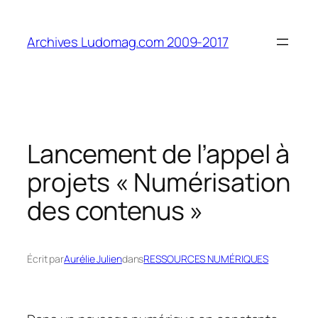
Aller
au
Archives Ludomag.com 2009-2017
contenu
Lancement de l’appel à
projets « Numérisation
des contenus »
Écrit par
Aurélie Julien
dans
RESSOURCES NUMÉRIQUES