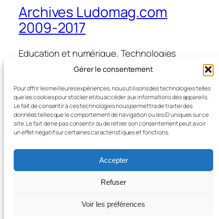
Archives Ludomag.com
2009-2017
Education et numérique, Technologies
d'Apprentissage, e-learning, serious games,
Gérer le consentement
ipad et tablettes numériques en éducation
et formation
Pour offrir les meilleures expériences, nous utilisons des technologies telles
que les cookies pour stocker et/ou accéder aux informations des appareils.
Le fait de consentir à ces technologies nous permettra de traiter des
données telles que le comportement de navigation ou les ID uniques sur ce
site. Le fait de ne pas consentir ou de retirer son consentement peut avoir
Blog
Évènements
un effet négatif sur certaines caractéristiques et fonctions.
À propos
Boutique
FAQ
Compositions
Accepter
Auteurs/autrices
Thèmes
Refuser
Voir les préférences
Twenty Twenty-Five
Conçu avec
WordPress