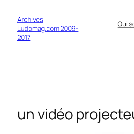
Aller
au
Archives
Qui 
contenu
Ludomag.com 2009-
2017
un vidéo projecteu