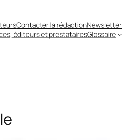
teurs
Contacter la rédaction
Newsletter
es, éditeurs et prestataires
Glossaire
le