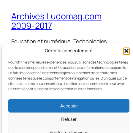
Archives Ludomag.com
2009-2017
Education et numérique, Technologies
d'Apprentissage, e-learning, serious games,
Gérer le consentement
ipad et tablettes numériques en éducation
et formation
Pour offrir les meilleures expériences, nous utilisons des technologies telles
que les cookies pour stocker et/ou accéder aux informations des appareils.
Le fait de consentir à ces technologies nous permettra de traiter des
données telles que le comportement de navigation ou les ID uniques sur ce
site. Le fait de ne pas consentir ou de retirer son consentement peut avoir
Blog
Évènements
un effet négatif sur certaines caractéristiques et fonctions.
À propos
Boutique
FAQ
Compositions
Accepter
Auteurs/autrices
Thèmes
Refuser
Voir les préférences