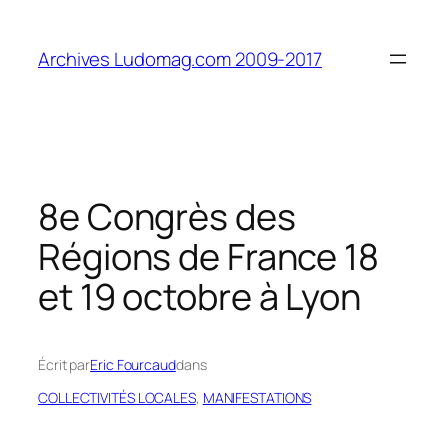
Aller
au
Archives Ludomag.com 2009-2017
contenu
8e Congrès des
Régions de France 18
et 19 octobre à Lyon
Écrit par
Eric Fourcaud
dans
COLLECTIVITÉS LOCALES
, 
MANIFESTATIONS