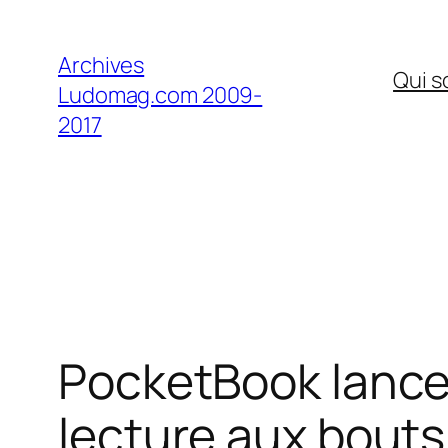
Aller
au
Archives
Qui 
contenu
Ludomag.com 2009-
2017
PocketBook lance 
lecture aux bouts