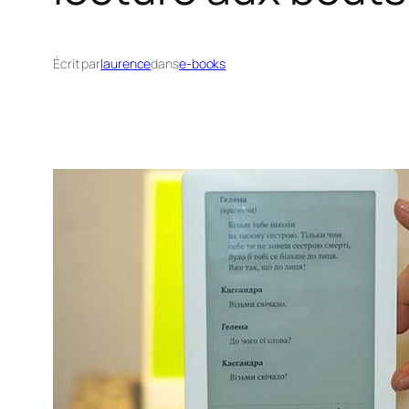
Écrit par
laurence
dans
e-books