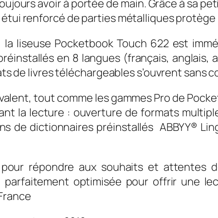
jours avoir à portée de main. Grâce à sa petite
étui renforcé de parties métalliques protège 
a liseuse Pocketbook Touch 622 est immédia
réinstallés en 8 langues (français, anglais, 
mats de livres téléchargeables s’ouvrent sans c
lyvalent, tout comme les gammes Pro de Pocket
rant la lecture : ouverture de formats multip
ns de dictionnaires préinstallés ABBYY® Lin
our répondre aux souhaits et attentes des
t parfaitement optimisée pour offrir une le
France