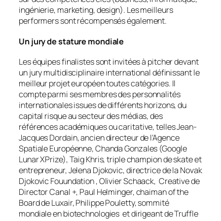
ingénierie, marketing, design). Les meilleurs
performers sont récompensés également.
Un jury de stature mondiale
Les équipes finalistes sont invitées à pitcher devant
un jury multidisciplinaire international définissant le
meilleur projet européen toutes catégories. Il
compte parmi ses membres des personnalités
internationales issues de différents horizons, du
capital risque au secteur des médias, des
références académiques ou caritative, telles Jean-
Jacques Dordain, ancien directeur de l’Agence
Spatiale Européenne, Chanda Gonzales (Google
Lunar XPrize), Taig Khris, triple champion de skate et
entrepreneur, Jelena Djokovic, directrice de la Novak
Djokovic Fouundation , Olivier Schaack, Creative de
Director Canal +, Paul Helminger, chaiman of the
Board de Luxair, Philippe Pouletty, sommité
mondiale en biotechnologies et dirigeant de Truffle