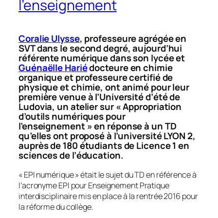
l’enseignement
Coralie Ulysse
, professeure agrégée en
SVT dans le second degré, aujourd’hui
référente numérique dans son lycée et
Guénaëlle Harié
docteure en chimie
organique et professeure certifié de
physique et chimie, ont animé pour leur
première venue à l’Université d’été de
Ludovia, un atelier sur «
Appropriation
d’outils numériques pour
l’enseignement »
en réponse à un TD
qu’elles ont proposé à l’université LYON 2,
auprès de 180 étudiants de Licence 1 en
sciences de l’éducation.
« EPI numérique » était le sujet du TD en référence à
l’acronyme EPI pour Enseignement Pratique
interdisciplinaire mis en place à la rentrée 2016 pour
la réforme du collège.