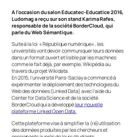
A l’occasion du salon Educatec-Educatice 2016,
Ludomag a reçu sur son stand Karima Rafes,
responsable de la société BorderCloud, qui
parle du Web Sémantique.
Suite à la loi «
République numérique
« , les
universités vont devoir communiquer leurs données
dans un format ouvert et lisible par les machines
comme le fait déjà, par exemple, Wikipédia au
travers du projet Wikidata.
En 2015, l’université Paris-Saclay a commencé à
expérimenter le déploiement des technologies du
Web des données (Linked Data) avec l’aide du
Center for Data Science et de la société
BorderCloud qui a développé
leur nouvelle
plateforme Linked Open Data.
Cette plateforme vise à simplifier la (ré)utilisation
des données produites par les chercheurs et
enseignants auprès de leurs étudiants.