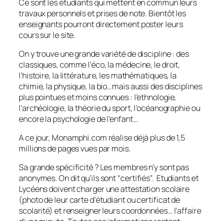
Ce sont les étudiants qui mettent en commun leurs
travaux personnels et prises de note. Bientôt les
enseignants pourront directement poster leurs
cours sur le site.
On y trouve une grande variété de discipline : des
classiques, comme l’éco, la médecine, le droit,
l’histoire, la littérature, les mathématiques, la
chimie, la physique, la bio…mais aussi des disciplines
plus pointues et moins connues : l’ethnologie,
l’archéologie, la théorie du sport, l’océanographie ou
encore la psychologie de l’enfant…
A ce jour, Monamphi.com réalise déjà plus de 1,5
millions de pages vues par mois.
Sa grande spécificité ? Les membres n’y sont pas
anonymes. On dit qu’ils sont “
certifiés
”. Etudiants et
Lycéens doivent charger une attestation scolaire
(photo de leur carte d’étudiant ou certificat de
scolarité) et renseigner leurs coordonnées… l’affaire