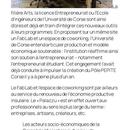
La
filière Arts, la licence Entrepreneuriat ou l’Ecole
d’ingénieurs de l’Université de Corse sont ainsi
d’ores et déjà en train d’intégrer ces nouveaux outils
à leurs programmes. En proposant sur un même site
un Fab Lab et un espace de coworking, l’Université
de Corse entend articuler production et modèle
économique soutenable : l’institution réaffirme ainsi
son soutien à l’entrepreneuriat – notamment
l’entrepreneuriat étudiant. Cet engagement l’avait
déjà conduite à impulser la création du Pôle PEPITE
Corse il y a à peine plus d‘un an.
Le Fab Lab et l’espace de coworking sont par ailleurs
au service du renouveau de l’économie productive
insulaire. Le «
Palazzu
» est en effet ouvert aux
professionnels au sens le plus large du terme :
entreprises, artisans, créateurs, etc.
Les acteurs socio-économiques de la