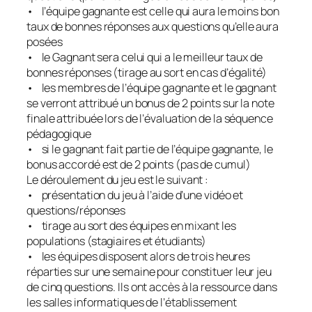
• l’équipe gagnante est celle qui aura le moins bon
taux de bonnes réponses aux questions qu’elle aura
posées
• le Gagnant sera celui qui a le meilleur taux de
bonnes réponses (tirage au sort en cas d’égalité)
• les membres de l’équipe gagnante et le gagnant
se verront attribué un bonus de 2 points sur la note
finale attribuée lors de l’évaluation de la séquence
pédagogique
• si le gagnant fait partie de l’équipe gagnante, le
bonus accordé est de 2 points (pas de cumul)
Le déroulement du jeu est le suivant :
• présentation du jeu à l’aide d’une vidéo et
questions/réponses
• tirage au sort des équipes en mixant les
populations (stagiaires et étudiants)
• les équipes disposent alors de trois heures
réparties sur une semaine pour constituer leur jeu
de cinq questions. Ils ont accès à la ressource dans
les salles informatiques de l’établissement