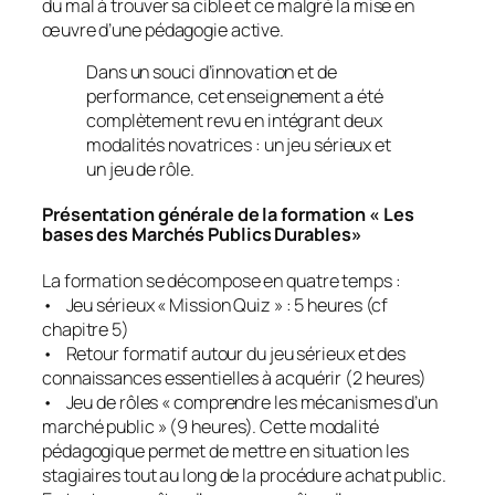
du mal à trouver sa cible et ce malgré la mise en
œuvre d’une pédagogie active.
Dans un souci d’innovation et de
performance, cet enseignement a été
complètement revu en intégrant deux
modalités novatrices : un jeu sérieux et
un jeu de rôle.
Présentation générale de la formation «
Les
bases des Marchés Publics Durables
»
La formation se décompose en quatre temps :
• Jeu sérieux «
Mission Quiz
» : 5 heures (cf
chapitre 5)
• Retour formatif autour du jeu sérieux et des
connaissances essentielles à acquérir (2 heures)
• Jeu de rôles «
comprendre les mécanismes d’un
marché public
» (9 heures). Cette modalité
pédagogique permet de mettre en situation les
stagiaires tout au long de la procédure achat public.