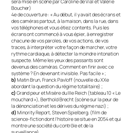
sera mise en scène par Caroline de Vial et Valérie
Boucher)
4e de couverture : « Au début, il y avait des écrans et
des caméras partout, à la maison, dans la rue, dans
vos téléphones et vous étiez contents. Puis les
écrans ont commencé à vous épier, à enregistrer
chacune de vos paroles, de vos actions, de vos
traces, à interpréter votre façon de marcher, votre
rythme cardiaque, à détecter la moindre intonation
suspecte. Même les yeux des passants sont
devenus des caméras. Comment en finir avec ce
système ? En devenant invisible. Pas facile » ;
b)
Matin Brun, Franck Pavloff (nouvelle du XXe
abordant la question du régime totalitaire) ;
c)
Grand peur et Misère du IIIe Reich (tableau 10 « Le
mouchard »), Berthold Brecht (scène sur la peur de
la dénonciation et les dérives du régime nazi) ;
d)
Minority Report, Steven Spielberg. (film de
science-fiction dont l’histoire se situe en 2054 et qui
montre une société du contrôle et de la
surveillance).