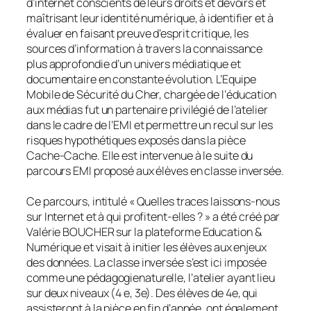
d’internet conscients de leurs droits et devoirs et
maîtrisant leur identité numérique, à identifier et à
évaluer en faisant preuve d’esprit critique, les
sources d’information à travers la connaissance
plus approfondie d’un univers médiatique et
documentaire en constante évolution. L’Equipe
Mobile de Sécurité du Cher, chargée de l’éducation
aux médias fut un partenaire privilégié de l’atelier
dans le cadre de l’EMI et permettre un recul sur les
risques hypothétiques exposés dans la pièce
Cache-Cache. Elle est intervenue à le suite du
parcours EMI proposé aux élèves en classe inversée.
Ce parcours, intitulé « Quelles traces laissons-nous
sur Internet et à qui profitent-elles ? » a été créé par
Valérie BOUCHER sur la plateforme Education &
Numérique et visait à initier les élèves aux enjeux
des données. La classe inversée s’est ici imposée
comme une pédagogienaturelle, l’atelier ayant lieu
sur deux niveaux (4 e, 3e). Des élèves de 4e, qui
assisteront à la pièce en fin d’année, ont également