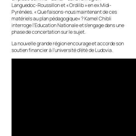
Languedoc-Roussillon et « Ordilib » en ex Midi-
Pyrénées. «
Que faisons-nous maintenant de ces
matériels au plan pédagogique
« ? Kamel Chibli
interroge l’Education Nationale et s’engage dans une
phase de concertation sur le sujet.
La nouvelle grande région encourage et accorde son
soutien financier à l’université d’été de Ludovia.