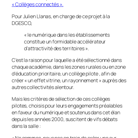
« Collèges connectés ».
Pour Julien Llanas, en charge de ce projet à la
DGESCO,
«
le numérique dans les établissements
constitue un formidable accélérateur
d’attractivité des territoires
».
C’est la raison pour laquelle a été sélectionné dans
chaque académie, dans les zones rurales ou en zone
d’éducation prioritaire, un collège pilote , afin de
créer «
un effet vitrine, un rayonnement
» auprès des
autres collectivités alentour.
Mais les critères de sélection de ces collèges
pilotes, choisis pour leurs engagements préalables
en faveur du numérique et soutenus dans cet élan
depuis les années 2000, suscitent de vifs débats
dans la salle :
«
Ne sommes-nous pas en train de créer une sur-