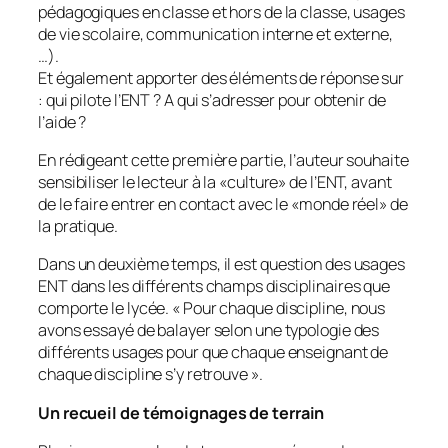
pédagogiques en classe et hors de la classe, usages
de vie scolaire, communication interne et externe,
…).
Et également apporter des éléments de réponse sur
: qui pilote l’ENT ? A qui s’adresser pour obtenir de
l’aide ?
En rédigeant cette première partie, l’auteur souhaite
sensibiliser le lecteur à la «
culture
» de l’ENT, avant
de le faire entrer en contact avec le «
monde réel
» de
la pratique.
Dans un deuxième temps, il est question des usages
ENT dans les différents champs disciplinaires que
comporte le lycée. «
Pour chaque discipline, nous
avons essayé de balayer selon une typologie des
différents usages pour que chaque enseignant de
chaque discipline s’y retrouve »
.
Un recueil de témoignages de terrain