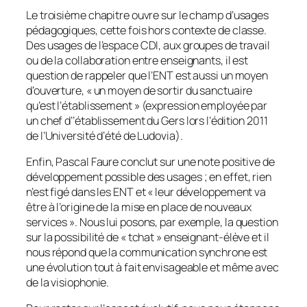
Le troisième chapitre ouvre sur le champ d’usages
pédagogiques, cette fois hors contexte de classe.
Des usages de l’espace CDI, aux groupes de travail
ou de la collaboration entre enseignants, il est
question de rappeler que l’ENT est aussi un moyen
d’ouverture, «
un moyen de sortir du sanctuaire
qu’est l’établissement
» (expression employée par
un chef d’’établissement du Gers lors l’édition 2011
de l’Université d’été de Ludovia).
Enfin, Pascal Faure conclut sur une note positive de
développement possible des usages ; en effet, rien
n’est figé dans les ENT et «
leur développement va
être à l’origine de la mise en place de nouveaux
services
». Nous lui posons, par exemple, la question
sur la possibilité de «
tchat
» enseignant-élève et il
nous répond que la communication synchrone est
une évolution tout à fait envisageable et même avec
de la visiophonie.