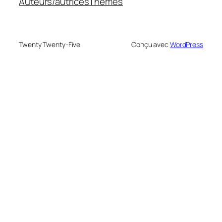
Auteurs/autrices
Thèmes
Twenty Twenty-Five
Conçu avec
WordPress