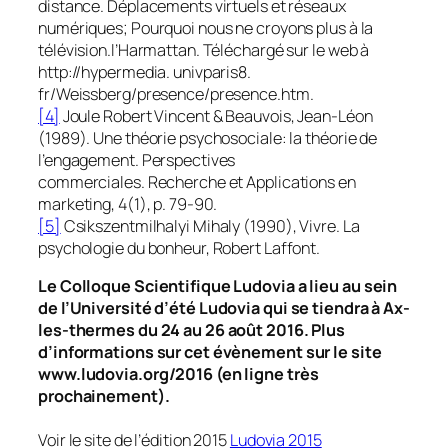
distance. Déplacements virtuels et réseaux
numériques; Pourquoi nous ne croyons plus à la
télévision.l’Harmattan. Téléchargé sur le web à
http://hypermedia. univparis8.
fr/Weissberg/presence/presence.htm.
[4]
Joule Robert Vincent & Beauvois, Jean-Léon
(1989). Une théorie psychosociale: la théorie de
l’engagement. Perspectives
commerciales. Recherche et Applications en
marketing, 4(1), p. 79-90.
[5]
Csikszentmilhalyi Mihaly (1990), Vivre. La
psychologie du bonheur, Robert Laffont.
Le Colloque Scientifique Ludovia a lieu au sein
de l’Université d’été Ludovia qui se tiendra à Ax-
les-thermes du 24 au 26 août 2016. Plus
d’informations sur cet évènement sur le site
www.ludovia.org/2016 (en ligne très
prochainement).
Voir le site de l’édition 2015
Ludovia 2015