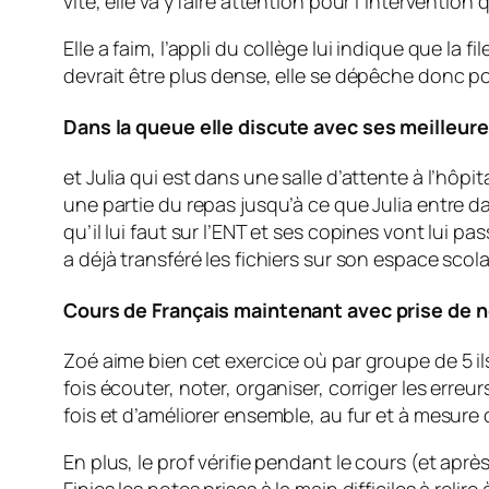
vite, elle va y faire attention pour l’interventi
Elle a faim, l’appli du collège lui indique que la
devrait être plus dense, elle se dépêche donc p
Dans la queue elle discute avec ses meilleures
et Julia qui est dans une salle d’attente à l’hô
une partie du repas jusqu’à ce que Julia entre da
qu’il lui faut sur l’ENT et ses copines vont lui pa
a déjà transféré les fichiers sur son espace scol
Cours de Français maintenant avec prise de n
Zoé aime bien cet exercice où par groupe de 5 ils d
fois écouter, noter, organiser, corriger les erre
fois et d’améliorer ensemble, au fur et à mesure 
En plus, le prof vérifie pendant le cours (et aprè