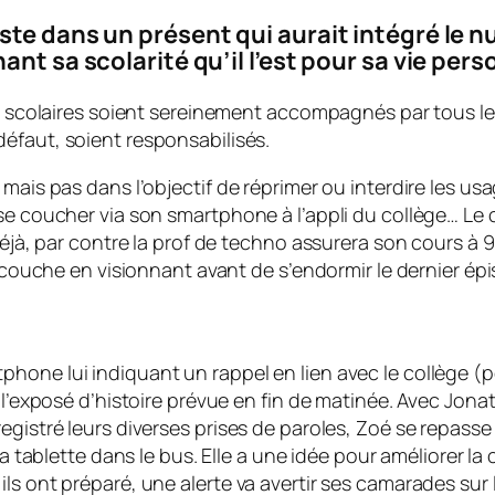
ste dans un présent qui aurait intégré le n
nt sa scolarité qu’il l’est pour sa vie per
 scolaires soient sereinement accompagnés par tous l
 défaut, soient responsabilisés.
mais pas dans l’objectif de réprimer ou interdire les us
 se coucher via son smartphone à l’appli du collège… Le
 déjà, par contre la prof de techno assurera son cours à
e couche en visionnant avant de s’endormir le dernier épi
one lui indiquant un rappel en lien avec le collège (pou
 l’exposé d’histoire prévue en fin de matinée. Avec Jonath
egistré leurs diverses prises de paroles, Zoé se repass
sa tablette dans le bus. Elle a une idée pour améliorer la
ls ont préparé, une alerte va avertir ses camarades sur