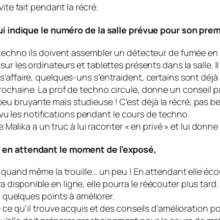
ite fait pendant la récré.
lui indique le numéro de la salle prévue pour son prem
 techno ils doivent assembler un détecteur de fumée en 
ur les ordinateurs et tablettes présents dans la salle. Il
affaire, quelques-uns s’entraident, certains sont déjà en
chaine. La prof de techno circule, donne un conseil par-c
 bruyante mais studieuse ! C’est déjà la récré, pas be
a vu les notifications pendant le cours de techno.
ue Malika a un truc à lui raconter « en privé » et lui don
é en attendant le moment de l’exposé,
 quand même la trouille… un peu ! En attendant elle écou
sponible en ligne, elle pourra le réécouter plus tard. Il
t quelques points à améliorer.
 ce qu’il trouve acquis et des conseils d’amélioration pou