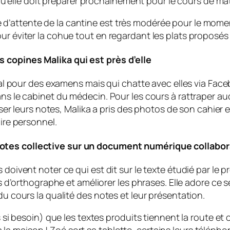
on qu’elle doit préparer prochainement pour le cours de 
 file d’attente de la cantine est très modérée pour le mom
our éviter la cohue tout en regardant les plats proposé
 copines Malika qui est près d’elle
pital pour des examens mais qui chatte avec elles via Fa
ns le cabinet du médecin. Pour les cours à rattraper aucu
sser leurs notes, Malika a pris des photos de son cahier e
aire personnel.
otes collective sur un document numérique collabora
oivent noter ce qui est dit sur le texte étudié par le prof
urs d’orthographe et améliorer les phrases. Elle adore ce
du cours la qualité des notes et leur présentation.
s si besoin) que les textes produits tiennent la route et 