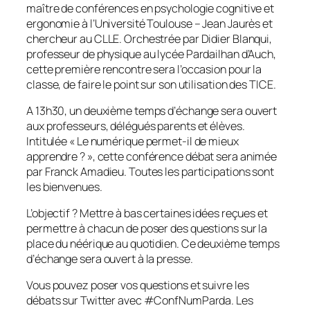
maître de conférences en psychologie cognitive et
ergonomie à l’Université Toulouse – Jean Jaurès et
chercheur au CLLE. Orchestrée par Didier Blanqui,
professeur de physique au lycée Pardailhan d’Auch,
cette première rencontre sera l’occasion pour la
classe, de faire le point sur son utilisation des TICE.
A 13h30, un deuxième temps d’échange sera ouvert
aux professeurs, délégués parents et élèves.
Intitulée «
Le numérique permet-il de mieux
apprendre ?
», cette conférence débat sera animée
par Franck Amadieu. Toutes les participations sont
les bienvenues.
L’objectif ? Mettre à bas certaines idées reçues et
permettre à chacun de poser des questions sur la
place du néérique au quotidien. Ce deuxième temps
d’échange sera ouvert à la presse.
Vous pouvez poser vos questions et suivre les
débats sur Twitter avec #ConfNumParda. Les