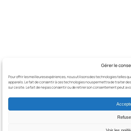
Gérer le cons
Pour offrir les meilleures expériences, nous utilisons des technologies telles 
appareils. Le fait de consentir à ces technologies nous permettra de traiter d
sur ce site. Le fait de ne pas consentir ou de retirer son consentement peut avo
Accept
Refuse
Voir les préf