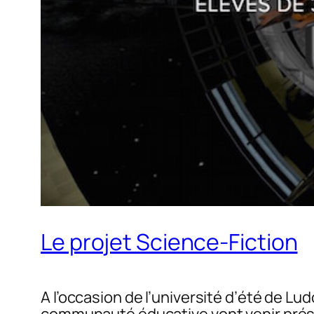
Le projet Science-Fiction
A l’occasion de l’université d’été de 
communauté éducative vont venir présen