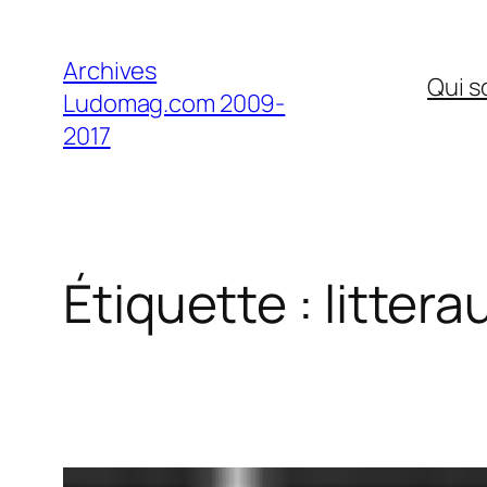
Aller
au
Archives
Qui 
contenu
Ludomag.com 2009-
2017
Étiquette :
littera