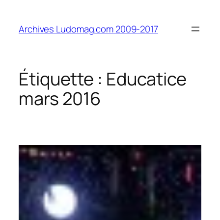
Aller
au
Archives Ludomag.com 2009-2017
contenu
Étiquette :
Educatice
mars 2016