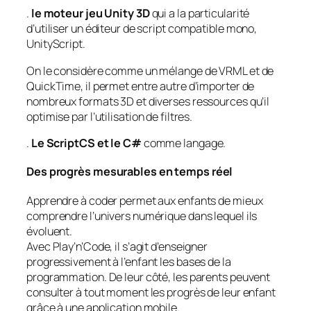
.
le moteur jeu Unity 3D
qui a la particularité
d’utiliser un éditeur de script compatible mono,
UnityScript.
On le considère comme un mélange de VRML et de
QuickTime, il permet entre autre d’importer de
nombreux formats 3D et diverses ressources qu’il
optimise par l’utilisation de filtres.
.
Le ScriptCS et le C#
comme langage.
Des progrès mesurables en temps réel
Apprendre à coder permet aux enfants de mieux
comprendre l’univers numérique dans lequel ils
évoluent.
Avec Play’n’Code, il s’agit d’enseigner
progressivement à l’enfant les bases de la
programmation. De leur côté, les parents peuvent
consulter à tout moment les progrès de leur enfant
grâce à une application mobile.