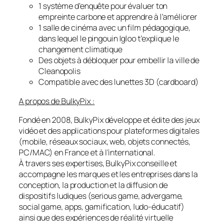
1 système d’enquête pour évaluer ton
empreinte carbone et apprendre à l’améliorer
1 salle de cinéma avec un film pédagogique,
dans lequel le pingouin Igloo t’explique le
changement climatique
Des objets à débloquer pour embellir la ville de
Cleanopolis
Compatible avec des lunettes 3D (cardboard)
A propos de BulkyPix :
Fondé en 2008, BulkyPix développe et édite des jeux
vidéo et des applications pour plateformes digitales
(mobile, réseaux sociaux, web, objets connectés,
PC/MAC) en France et à l’international.
À travers ses expertises, BulkyPix conseille et
accompagne les marques et les entreprises dans la
conception, la production et la diffusion de
dispositifs ludiques (serious game, advergame,
social game, apps, gamification, ludo-éducatif)
ainsi que des expériences de réalité virtuelle