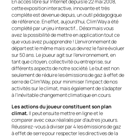
En accès libre sur Internet depuis le 22 mai 2008,
cette exposition interactive, innovante et très
complète est devenue depuis, un outil pédagogique
de référence. En effet, aujourd’hui, Clim’Way a été
complété par un jeu interactif… Désormais vous
avez la possibilité de mettre en application tout ce
que vous avez pu apprendre ! L’environnement de
départ est le même mais vous devrez le faire évoluer
sur 50 ans. Le joueur agit sur l’environnement, en
tant que citoyen, collectivité ou entreprise, sur
différents aspects de notre société. Le but est non
seulement de réduire les émissions de gaz à effet de
serre de Clim’Way, pour minimiser l’impact de nos
activités sur le climat, mais également de s’adapter
à l’inévitable changement climatique en cours.
Les actions du joueur constituent son plan
climat.
Il peut ensuite mettre en ligne et le
comparer avec ceux réalisés par d’autres joueurs.
Réussirez-vous à diviser par 4 les émissions de gaz
à effet de serre pour respecter les directives de la