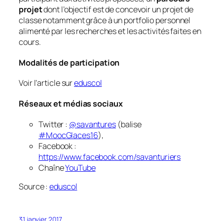
projet
dont l’objectif est de concevoir un projet de
classe notamment grâce à un portfolio personnel
alimenté par les recherches et les activités faites en
cours.
Modalités de participation
Voir l’article sur
eduscol
Réseaux et médias sociaux
Twitter :
@
savantures
(balise
#MoocGlaces16
)
,
Facebook :
https://www.facebook.com/savanturiers
Chaîne
YouTube
Source :
eduscol
31 janvier 2017