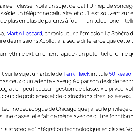
ulaire en classe : voilà un sujet délicat ! Un rapide so
ède un téléphone cellulaire, et qu’il est souvent sur eux
t de plus en plus de parents à fournir un téléphone intell
ce,
Martin Lessard
, chroniqueur à l’émission La Sphère d
ire des missions Apollo, à la seule différence que cet
un rythme extrêmement rapide : un potentiel énorme q
it sur le sujet un article de
Terry Heick
intitulé
50 Reason
t pas ceux d’un adepte «
aveuglé
» par son désir de techn
égration peut causer : gestion de classe, vie privée, vo
ucoup de problèmes et de distractions chez les élèves.
, technopédagogue de Chicago que j’ai eu le privilège de
 une classe, elle fait de même avec ce qui ne fonctionne
ir la stratégie d’intégration technologique en classe. Voi