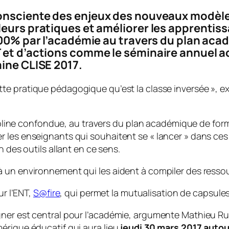
consciente des enjeux des nouveaux modèle
eurs pratiques et améliorer les apprentiss
 100% par l’académie au travers du plan aca
T et d’actions comme le séminaire annuel 
aine CLISE 2017.
te pratique pédagogique qu’est la classe inversée
», e
scipline confondue, au travers du plan académique de for
r les enseignants qui souhaitent se «
lancer
» dans ces 
n des outils allant en ce sens.
 un environnement qui les aident à compiler des ressour
r l’ENT,
S@fire
, qui permet la mutualisation de capsules 
gner est central pour l’académie, argumente Mathieu Ru
érique éducatif qui aura lieu
jeudi 30 mars 2017 auto