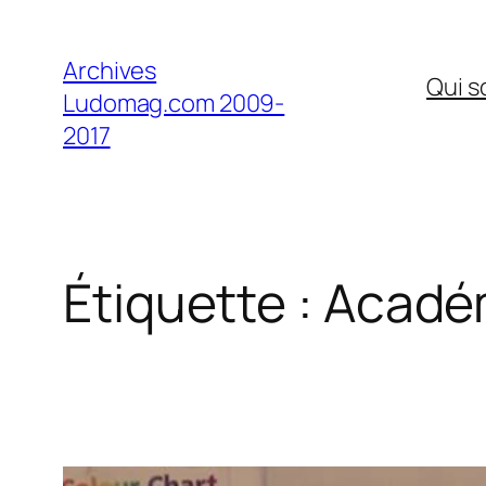
Aller
au
Archives
Qui 
contenu
Ludomag.com 2009-
2017
Étiquette :
Académ