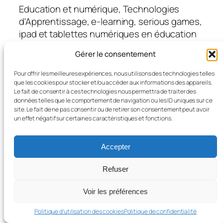
Education et numérique, Technologies
d'Apprentissage, e-learning, serious games,
ipad et tablettes numériques en éducation
et formation
Gérer le consentement
Pour offrir les meilleures expériences, nous utilisons des technologies telles
Blog
Évènements
que les cookies pour stocker et/ou accéder aux informations des appareils.
Le fait de consentir à ces technologies nous permettra de traiter des
À propos
Boutique
données telles que le comportement de navigation ou les ID uniques sur ce
FAQ
Compositions
site. Le fait de ne pas consentir ou de retirer son consentement peut avoir
Auteurs/autrices
Thèmes
un effet négatif sur certaines caractéristiques et fonctions.
Accepter
Twenty Twenty-Five
Conçu avec
WordPress
Refuser
Voir les préférences
Politique d’utilisation des cookies
Politique de confidentialité