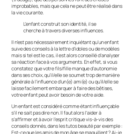
improbables, mais que cela ne peut être réalisé dans
la vie courante.
L’enfant construit son identité, il se
cherche à travers diverses influences.
Il n’est pas nécessairement inquiétant qu’un enfant
suive des conseils à la lettre d’idoles ou de modèles
mais si tel est le cas, il est alors conseillé d’analyser
sa réaction face à vos arguments. En effet, si vous
constatez que votre fils/fille manque d’autonomie
dans ses choix, qu’il/elle se soumet trop de manière
générale à l’influence d’un(e) ami(e) ou qu’il/elle se
laisse facilement embarquer à faire des bêtises,
votre enfant peut avoir besoin de votre aide.
Un enfant est considéré comme étant influençable
s’il ne sait pas dire non. Il faut alors l’aider à
s’affirmer et à avoir l’esprit critique vis-à-vis des
conseils donnés, dans les tutos beauté par exemple :
Est-ce que les amis de mon âge se maquillent ? Ai-je