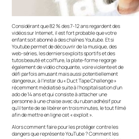
Considérant que 82 % des 7-12 ans regardent des
vidéos sur Internet, il est fort probable que votre
enfant soit abonné à des chaînes Youtube. Et si
Youtube permet de découvrir de la musique, des
web-séries, les derniers exploits sportifs et des
tutos beauté et coiffure, la plate-forme regorge
également de vidéo choquante, voire violente et de
défi parfois amusant mais aussi potentiellement
dangereux, à l’instar du «
Duct Tape Challenge
»
récemment médiatisé suite à l’hospitalisation d’un
ado de 14 ans et qui consiste à attacher une
personne à une chaise avec du ruban adhésif pour
qu’il tente de se libérer en trois minutes, le tout filmé
afin de mettre en ligne cet «
exploit
».
Alors comment faire pour les protéger contre les
dangers que représente YouTube ? Comment les