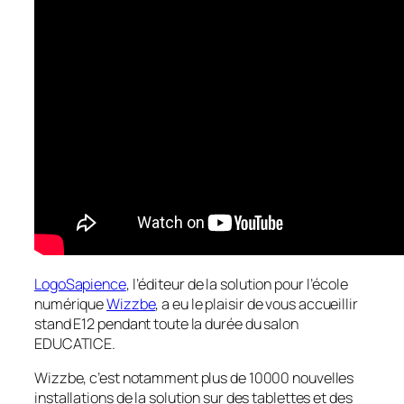
LogoSapience
, l’éditeur de la solution pour l’école
numérique
Wizzbe
, a eu le plaisir de vous accueillir
stand E12 pendant toute la durée du salon
EDUCATICE.
Wizzbe, c’est notamment plus de 10000 nouvelles
installations de la solution sur des tablettes et des