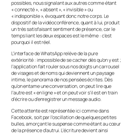
possibles, nous signalant aux autres comme étant
« connecté », « absent », « invisible » ou
« indisponible », évoquant donc notre corps
.
Le
dispositif de la vidéoconférence, quant à lui, produit
un très satisfaisant sentiment de présence, car le
temps liant les deux espaces est le même : c’est
pourquoi il est réel.
L’interface de WhatsApp relève de la pure
extériorité : impossible de se cacher dès qu’on y est ;
l’application fait rouler sous nos doigts un carrousel
de visages et de noms qui deviennent un paysage
intime, le panorama de nos pensées écrites. Dès
qu’on entame une conversation, on peut lire que
l’autre est « en ligne » et on peut voir s’il est en train
d’écrire ou d’enregistrer un message audio.
Cette attente est représentée ici comme dans
Facebook, soit par l’oscillation de quelques petites
bulles, amorçant le suspense comme étant au cœur
de la présence d’autrui. L’écriture devient ainsi