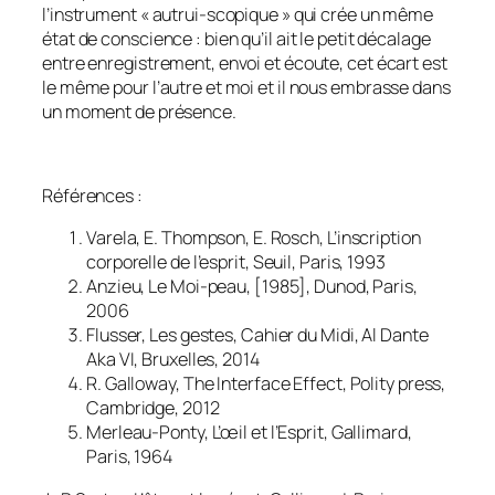
l’instrument « autrui-scopique » qui crée un même
état de conscience : bien qu’il ait le petit décalage
entre enregistrement, envoi et écoute, cet écart est
le même pour l’autre et moi et il nous embrasse dans
un moment de présence.
Références :
Varela, E. Thompson, E. Rosch,
L’inscription
corporelle de l’esprit
, Seuil, Paris, 1993
Anzieu,
Le Moi-peau
, [1985], Dunod, Paris,
2006
Flusser,
Les gestes
, Cahier du Midi, Al Dante
Aka VI, Bruxelles, 2014
R. Galloway,
The Interface Effect
, Polity press,
Cambridge, 2012
Merleau-Ponty,
L’œil et l’Esprit
, Gallimard,
Paris, 1964