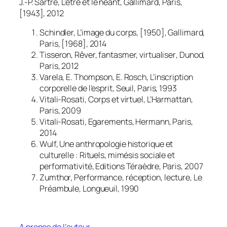
J.-P. Sartre
, L’être et le néant
, Gallimard, Paris,
[1943], 2012
Schindler,
L’image du corps
, [1950], Gallimard,
Paris, [1968], 2014
Tisseron,
Rêver, fantasmer, virtualiser
, Dunod,
Paris, 2012
Varela, E. Thompson, E. Rosch,
L’inscription
corporelle de l’esprit
, Seuil, Paris, 1993
Vitali-Rosati,
Corps et virtuel
, L’Harmattan,
Paris, 2009
Vitali-Rosati,
Egarements
, Hermann, Paris,
2014
Wulf,
Une anthropologie historique et
culturelle : Rituels, mimésis sociale et
performativité
, Editions Téraèdre, Paris, 2007
Zumthor,
Performance, réception, lecture
, Le
Préambule, Longueuil, 1990