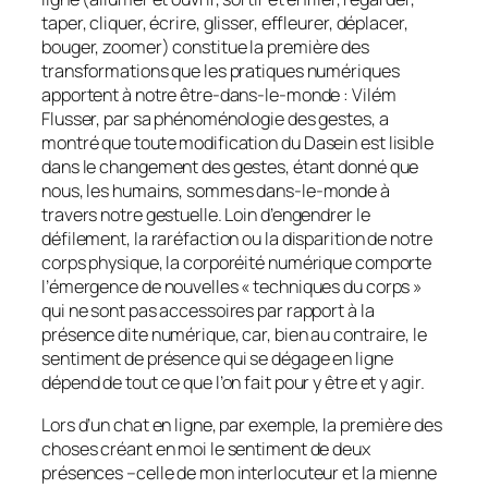
taper, cliquer, écrire, glisser, effleurer, déplacer,
bouger,
zoomer
) constitue la première des
transformations que les pratiques numériques
apportent à notre être-dans-le-monde : Vilém
Flusser, par sa phénoménologie des gestes, a
montré que toute modification du
Dasein
est lisible
dans le changement des gestes, étant donné que
nous, les humains, sommes dans-le-monde à
travers notre gestuelle. Loin d’engendrer le
défilement, la raréfaction ou la disparition de notre
corps physique, la corporéité numérique comporte
l’émergence de nouvelles « techniques du corps »
qui ne sont pas accessoires par rapport à la
présence dite numérique, car, bien au contraire, le
sentiment de présence qui se dégage en ligne
dépend de tout ce que l’on fait pour y être et y agir.
Lors d’un chat en ligne, par exemple, la première des
choses créant en moi le sentiment de deux
présences –celle de mon interlocuteur et la mienne