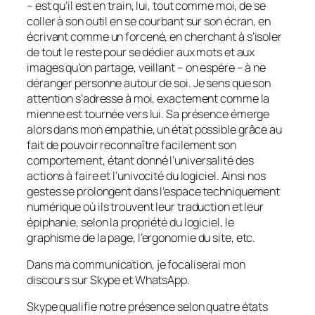
– est qu’il est en train, lui, tout comme moi, de se
coller à son outil en se courbant sur son écran, en
écrivant comme un forcené, en cherchant à s’isoler
de tout le reste pour se dédier aux mots et aux
images qu’on partage, veillant – on espère – à ne
déranger personne autour de soi. Je sens que son
attention s’adresse à moi, exactement comme la
mienne est tournée vers lui. Sa présence émerge
alors dans mon empathie, un état possible grâce au
fait de pouvoir reconnaître facilement son
comportement, étant donné l’universalité des
actions à faire et l’univocité du logiciel. Ainsi nos
gestes se prolongent dans l’espace techniquement
numérique où ils trouvent leur traduction et leur
épiphanie, selon la propriété du logiciel, le
graphisme de la page, l’ergonomie du site, etc.
Dans ma communication, je focaliserai mon
discours sur Skype et WhatsApp.
Skype qualifie notre présence selon quatre états