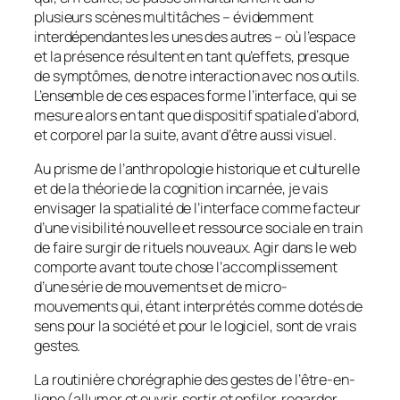
plusieurs scènes multitâches – évidemment
interdépendantes les unes des autres – où l’espace
et la présence résultent en tant qu’effets, presque
de symptômes, de notre interaction avec nos outils.
L’ensemble de ces espaces forme l’interface, qui se
mesure alors en tant que dispositif spatiale d’abord,
et corporel par la suite, avant d’être aussi visuel.
Au prisme de l’anthropologie historique et culturelle
et de la théorie de la cognition incarnée, je vais
envisager la spatialité de l’interface comme facteur
d’une visibilité nouvelle et ressource sociale en train
de faire surgir de rituels nouveaux. Agir dans le web
comporte avant toute chose l’accomplissement
d’une série de mouvements et de micro-
mouvements qui, étant interprétés comme dotés de
sens pour la société et pour le logiciel, sont de vrais
gestes.
La routinière chorégraphie des gestes de l’être-en-
ligne (allumer et ouvrir, sortir et enfiler, regarder,