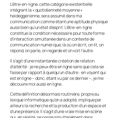
L’être-en-ligne, cette catégorie existentielle
intégrant la «
quotidienneté moyenne
»
heideggerienne, sera assumé dans ma
communication comme étant une aptitude physique
aussi bien qu’un état d’esprit. L’être-en-ligne
constitue la condition nécessaire pour toute forme
d’interaction simultanée dans un contexte de
communication numérique, là où on écrit, on lit, on
répond, on parle, on regarde et on voit l’autre.
Il s’agit d’une instantanée création de relation
d’altérité : je ne peux être en ligne sans que cela se
fasse par rapport à quelqu’un d’autre : en voyant qui
est en ligne – donc, étant vu par ce dernier –, je me
découvre moi aussi en ligne.
Cette définition désormais routinière, propre au
lexique informatique qu’on a adopté, implique par
ailleurs la recherche et la production d’un espace et
d’une présence. Il s’agit d’une vraie mise en scène
qui, en réalité, se passe simultanément dans