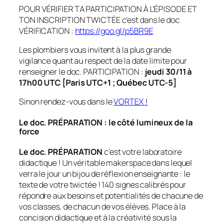
POUR VÉRIFIER TA PARTICIPATION À L’ÉPISODE ET
TON INSCRIPTION TWICTÉE c’est dans le doc
VÉRIFICATION :
https://goo.gl/p5BR9E
Les plombiers vous invitent à la plus grande
vigilance quant au respect de la date limite pour
renseigner le doc. PARTICIPATION :
jeudi 30/11 à
17h00 UTC [Paris UTC+1 ; Québec UTC-5]
Sinon rendez-vous dans le
VORTEX !
Le doc. PRÉPARATION : le côté lumineux de la
force
Le doc. PRÉPARATION
c’est votre laboratoire
didactique ! Un véritable
makerspace
dans lequel
verra le jour un bijou de réflexion enseignante : le
texte de votre twictée ! 140 signes calibrés pour
répondre aux besoins et potentialités de chacune de
vos classes, de chacun de vos élèves. Place à la
concision didactique et à la créativité sous la