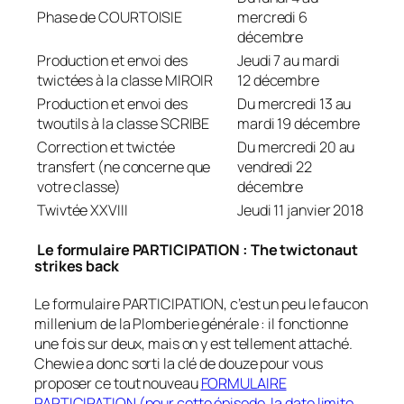
Phase de COURTOISIE
mercredi 6
décembre
Production et envoi des
Jeudi 7 au mardi
twictées à la classe MIROIR
12 décembre
Production et envoi des
Du mercredi 13 au
twoutils à la classe SCRIBE
mardi 19 décembre
Correction et twictée
Du mercredi 20 au
transfert (ne concerne que
vendredi 22
votre classe)
décembre
Twivtée XXVIII
Jeudi 11 janvier 2018
Le formulaire PARTICIPATION : The twictonaut
strikes back
Le formulaire PARTICIPATION, c’est un peu le faucon
millenium de la Plomberie générale : il fonctionne
une fois sur deux, mais on y est tellement attaché.
Chewie a donc sorti la clé de douze pour vous
proposer ce tout nouveau
FORMULAIRE
PARTICIPATION (pour cette épisode, la date limite