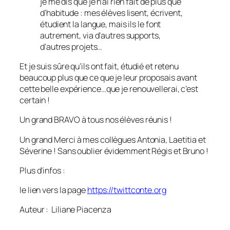
je me dis que je n’ai rien fait de plus que
d’habitude : mes élèves lisent, écrivent,
étudient la langue, mais ils le font
autrement, via d’autres supports,
d’autres projets…
Et je suis sûre qu’ils ont fait, étudié et retenu
beaucoup plus que ce que je leur proposais avant
cette belle expérience…que je renouvellerai, c’est
certain !
Un grand BRAVO à tous nos élèves réunis !
Un grand Merci à mes collègues Antonia, Laetitia et
Séverine ! Sans oublier évidemment Régis et Bruno !
Plus d’infos :
le lien vers la page
https://twittconte.org
Auteur : Liliane Piacenza