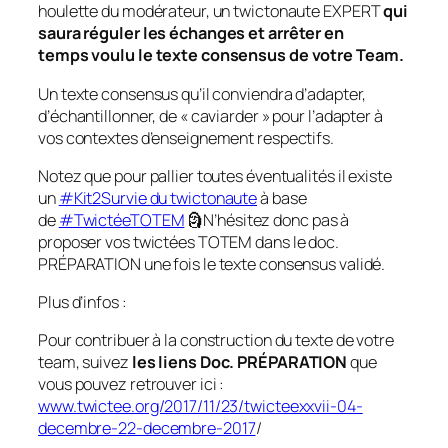
houlette du modérateur, un twictonaute EXPERT
qui
saura réguler les échanges et arrêter en
temps voulu le texte consensus de votre Team.
Un texte consensus qu’il conviendra d’adapter,
d’échantillonner, de « caviarder » pour l’adapter à
vos contextes d’enseignement respectifs.
Notez que pour pallier toutes éventualités il existe
un
#Kit2Survie du twictonaute
à base
de
#TwictéeTOTEM
🗿N’hésitez donc pas à
proposer vos twictées TOTEM dans le doc.
PRÉPARATION une fois le texte consensus validé.
Plus d’infos :
Pour contribuer à la construction du texte de votre
team, suivez
les liens Doc. PRÉPARATION
que
vous pouvez retrouver ici :
www.twictee.org/2017/11/23/twicteexxvii-04-
decembre-22-decembre-2017
/