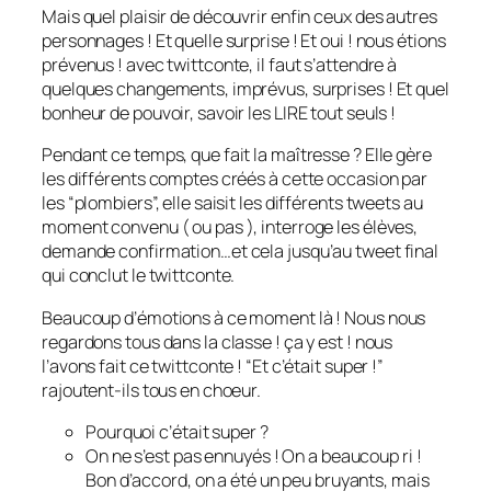
Mais quel plaisir de découvrir enfin ceux des autres
personnages ! Et quelle surprise ! Et oui ! nous étions
prévenus ! avec twittconte, il faut s’attendre à
quelques changements, imprévus, surprises ! Et quel
bonheur de pouvoir, savoir les LIRE tout seuls !
Pendant ce temps, que fait la maîtresse ? Elle gère
les différents comptes créés à cette occasion par
les “plombiers”, elle saisit les différents tweets au
moment convenu ( ou pas ), interroge les élèves,
demande confirmation…et cela jusqu’au tweet final
qui conclut le twittconte.
Beaucoup d’émotions à ce moment là ! Nous nous
regardons tous dans la classe ! ça y est ! nous
l’avons fait ce twittconte ! “Et c’était super !”
rajoutent-ils tous en choeur.
Pourquoi c’était super ?
On ne s’est pas ennuyés ! On a beaucoup ri !
Bon d’accord, on a été un peu bruyants, mais