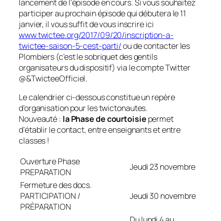
lancement de l’épisode en cours. Si vous souhaitez
participer au prochain épisode qui débutera le 11
janvier, il vous suffit de vous inscrire ici
www.twictee.org/2017/09/20/inscription-a-
twictee-saison-5-cest-parti/
ou de contacter les
Plombiers (c’est le sobriquet des gentils
organisateurs du dispositif) via le compte Twitter
@&TwicteeOfficiel.
Le calendrier ci-dessous constitue un repère
d’organisation pour les twictonautes.
Nouveauté :
la Phase de courtoisie
permet
d’établir le contact, entre enseignants et entre
classes !
Ouverture Phase
Jeudi 23 novembre
PREPARATION
Fermeture des docs.
PARTICIPATION /
Jeudi 30 novembre
PRÉPARATION
Du lundi 4 au