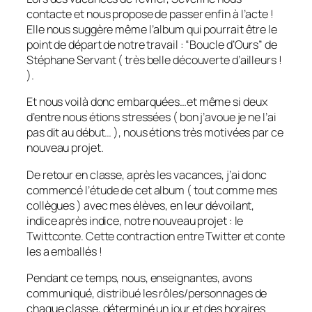
contacte et nous propose de passer enfin à l’acte !
Elle nous suggère même l’album qui pourrait être le
point de départ de notre travail : “
Boucle d’Ours
” de
Stéphane Servant ( très belle découverte d’ailleurs !
).
Et nous voilà donc embarquées…et même si deux
d’entre nous étions stressées ( bon j’avoue je ne l’ai
pas dit au début… ), nous étions très motivées par ce
nouveau projet.
De retour en classe, après les vacances, j’ai donc
commencé l’étude de cet album ( tout comme mes
collègues ) avec mes élèves, en leur dévoilant,
indice après indice, notre nouveau projet : le
Twittconte. Cette contraction entre Twitter et conte
les a emballés !
Pendant ce temps, nous, enseignantes, avons
communiqué, distribué les rôles/personnages de
chaque classe, déterminé un jour et des horaires