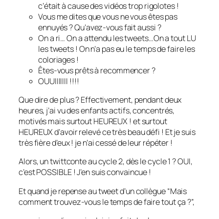
c’était à cause des vidéos trop rigolotes !
Vous me dites que vous ne vous êtes pas
ennuyés ? Qu’avez-vous fait aussi ?
On a ri… On a attendu les tweets…On a tout LU
les tweets ! On n’a pas eu le temps de faire les
coloriages !
Êtes-vous prêts à recommencer ?
OUUIIIIIII !!!!
Que dire de plus ? Effectivement, pendant deux
heures, j’ai vu des enfants actifs, concentrés,
motivés mais surtout HEUREUX ! et surtout
HEUREUX d’avoir relevé ce très beau défi ! Et je suis
très fière d’eux ! je n’ai cessé de leur répéter !
Alors, un twittconte au cycle 2, dès le cycle 1 ? OUI,
c’est POSSIBLE ! J’en suis convaincue !
Et quand je repense au tweet d’un collègue “
Mais
comment trouvez-vous le temps de faire tout ça ?
”,