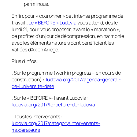
parmi nous.
Enfin, pour «
couronner
» cet intense programme de
travail…
Le «
BEFORE
» Ludovia
vous attend, dès le
lundi 21, pour vous proposer, avant le « marathon »,
de profiter d’un jour de décompression, en harmonie
avec les éléments naturels dont bénéficient les
Vallées d’Ax en Ariège.
Plus d’infos :
. Sur le programme (work in progress – en cours de
construction) :
ludovia.org/2017/agenda-general-
de-luniversite-dete
. Sur le « BEFORE »- l’avant Ludovia :
ludovia.org/2017/le-before-de-ludovia
. Tous les intervenants :
ludovia.org/2017/category/intervenants-
moderateurs