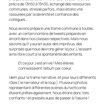
précis de 13h50 à 15h30, échangé des ressources
communes, stressé parfois…mais étions vite
rassurées par la sérénité et confiance des
collègues…
Nous avions préparé une trame commune à toutes,
avec un certain nombre de tweets préparés en
amont dans nos classes respectives. Mais nous
savions qu’il y aurait aussi des imprévus, des
surprises que nous devrons gérer le jour J, laissant
ainsi libre court à la spontanéité des enfants.
Et ce jour J est arrivé ! Mes élèves
connaissaient l’album par coeur.
Idem pour la trame narrative, et pour leurs différents
rôles ( le narrateur et le loup ). Plusieurs photos
représentant différentes scènes du twittconte
étaient prêtes également. Nous étions donc très
confiants ! et pressés aussi de passer à l’oeuvre !