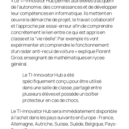
«
Le TI-Innovator Hub permet aux élèves d’acquérir
de l’autonomie, des connaissances et de développer
leur compétences en informatique. Ils mettent en
œuvre la démarche de projet, le travail collaboratif
et l’approche par essai-erreur afin de comprendre
concrètement le lien entre ce qui est appris en
classe et la “vie réelle”. Par exemple ils vont
expérimenter et comprendre le fonctionnement
d’un radar anti-recul de voiture
» explique Florent
Girod, enseignant de mathématiques en lycee
général.
Le TI-Innovator Hub a été
spécifiquement conçu pour être utilisé
dans une salle de classe, partagé entre
plusieurs élèves et possède un boîtier
protecteur en cas de chocs.
Le TI-Innovator Hub sera immédiatement disponible
à l’achat dans les pays suivants en Europe : France,
Allemagne, Autriche, Suisse, Suède, Belgique, Pays-