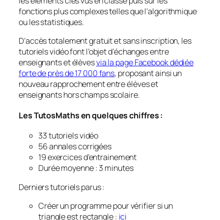
les éléments clés vus en classe puis sur les
fonctions plus complexes telles que l’algorithmique
ou les statistiques.
D’accès totalement gratuit et sans inscription, les
tutoriels vidéo font l’objet d’échanges entre
enseignants et élèves
via la page Facebook dédiée
forte de près de 17 000 fans
, proposant ainsi un
nouveau rapprochement entre élèves et
enseignants hors champs scolaire.
Les TutosMaths en quelques chiffres :
33 tutoriels vidéo
56 annales corrigées
19 exercices d’entrainement
Durée moyenne : 3 minutes
Derniers tutoriels parus :
Créer un programme pour vérifier si un
triangle est rectangle :
ici