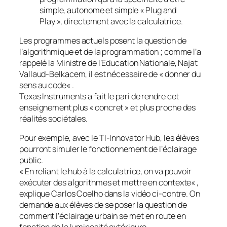
simple, autonome et simple « Plug and
Play », directement avec la calculatrice.
Les programmes actuels posent la question de
l’algorithmique et de la programmation ; comme l’a
rappelé la Ministre de l’Education Nationale, Najat
Vallaud-Belkacem, il est nécessaire de «
donner du
sens au code
« .
Texas Instruments a fait le pari de rendre cet
enseignement plus «
concret
» et plus proche des
réalités sociétales.
Pour exemple, avec le TI-Innovator Hub, les élèves
pourront simuler le fonctionnement de l’éclairage
public.
«
En reliant le hub à la calculatrice, on va pouvoir
exécuter des algorithmes et mettre en contexte
« ,
explique Carlos Coelho dans la vidéo ci-contre. On
demande aux élèves de se poser la question de
comment l’éclairage urbain se met en route en