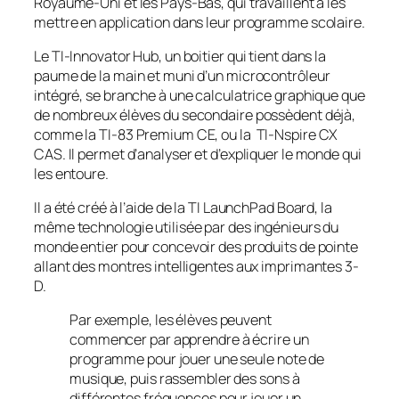
Royaume-Uni et les Pays-Bas, qui travaillent à les
mettre en application dans leur programme scolaire.
Le TI-Innovator Hub, un boitier qui tient dans la
paume de la main et muni d’un microcontrôleur
intégré, se branche à une calculatrice graphique que
de nombreux élèves du secondaire possèdent déjà,
comme la TI-83 Premium CE, ou la TI-Nspire CX
CAS. Il permet d’analyser et d’expliquer le monde qui
les entoure.
Il a été créé à l’aide de la TI LaunchPad Board, la
même technologie utilisée par des ingénieurs du
monde entier pour concevoir des produits de pointe
allant des montres intelligentes aux imprimantes 3-
D.
Par exemple, les élèves peuvent
commencer par apprendre à écrire un
programme pour jouer une seule note de
musique, puis rassembler des sons à
différentes fréquences pour jouer un