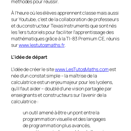
méthodes pour réussir.
À l’heure où les élèves apprennent classe mais aussi
sur Youtube, c’est de la collaboration de professeurs
et du constructeur Texas Instruments que sont nés
les 1ers tutoriels pour faciliter l’apprentissage des
mathématiques grâce à la TI-83 Premium CE, réunis
sur
www.lestutosmaths.fr
.
L’idée de départ
L’idée de créer le site
www.LesTutosMaths.com
est
née d’un constat simple – la maîtrise de la
calculatrice est un enjeu majeur pour les lycéens,
qu’il faut aider – doublé d’une vision partagée par
enseignants et constructeurs sur l’avenir de la
calculatrice :
un outil amené à être un pont entre la
programmation visuelle et des langages
de programmation plus avancés,