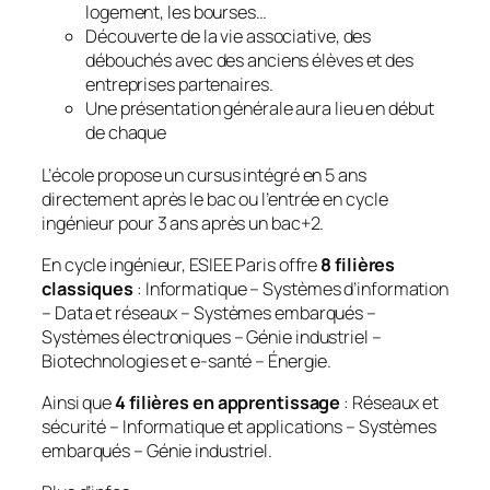
logement, les bourses…
Découverte de la vie associative, des
débouchés avec des anciens élèves et des
entreprises partenaires.
Une présentation générale aura lieu en début
de chaque
L’école propose un cursus intégré en 5 ans
directement après le bac ou l’entrée en cycle
ingénieur pour 3 ans après un bac+2.
En cycle ingénieur, ESIEE Paris offre
8 filières
classiques
: Informatique – Systèmes d’information
– Data et réseaux – Systèmes embarqués –
Systèmes électroniques – Génie industriel –
Biotechnologies et e-santé – Énergie.
Ainsi que
4 filières en apprentissage
: Réseaux et
sécurité – Informatique et applications – Systèmes
embarqués – Génie industriel.