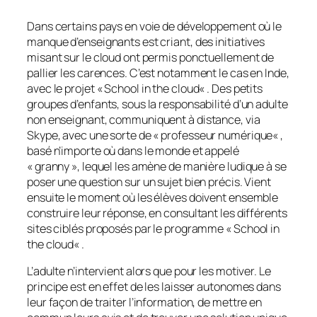
Dans certains pays en voie de développement où le
manque d’enseignants est criant, des initiatives
misant sur le cloud ont permis ponctuellement de
pallier les carences. C’est notamment le cas en Inde,
avec le projet «
School in the cloud
« . Des petits
groupes d’enfants, sous la responsabilité d’un adulte
non enseignant, communiquent à distance, via
Skype, avec une sorte de «
professeur numérique
« ,
basé n’importe où dans le monde et appelé
« granny », lequel les amène de manière ludique à se
poser une question sur un sujet bien précis. Vient
ensuite le moment où les élèves doivent ensemble
construire leur réponse, en consultant les différents
sites ciblés proposés par le programme «
School in
the cloud
« .
L’adulte n’intervient alors que pour les motiver. Le
principe est en effet de les laisser autonomes dans
leur façon de traiter l’information, de mettre en