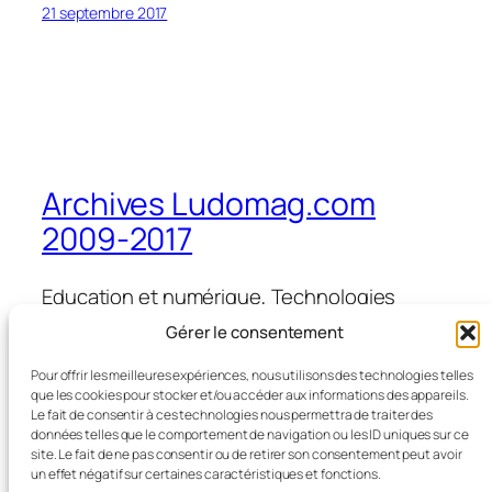
21 septembre 2017
Archives Ludomag.com
2009-2017
Education et numérique, Technologies
d'Apprentissage, e-learning, serious games,
Gérer le consentement
ipad et tablettes numériques en éducation
et formation
Pour offrir les meilleures expériences, nous utilisons des technologies telles
que les cookies pour stocker et/ou accéder aux informations des appareils.
Le fait de consentir à ces technologies nous permettra de traiter des
données telles que le comportement de navigation ou les ID uniques sur ce
site. Le fait de ne pas consentir ou de retirer son consentement peut avoir
Blog
Évènements
un effet négatif sur certaines caractéristiques et fonctions.
À propos
Boutique