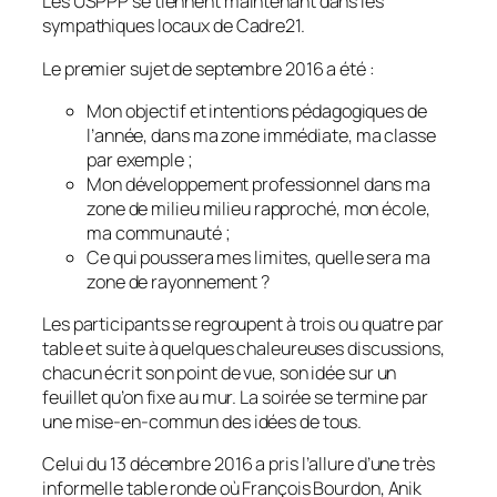
Les USPPP se tiennent maintenant dans les
sympathiques locaux de Cadre21.
Le premier sujet de septembre 2016 a été :
Mon objectif et intentions pédagogiques de
l’année, dans ma zone immédiate, ma classe
par exemple ;
Mon développement professionnel dans ma
zone de milieu milieu rapproché, mon école,
ma communauté ;
Ce qui poussera mes limites, quelle sera ma
zone de rayonnement ?
Les participants se regroupent à trois ou quatre par
table et suite à quelques chaleureuses discussions,
chacun écrit son point de vue, son idée sur un
feuillet qu’on fixe au mur. La soirée se termine par
une mise-en-commun des idées de tous.
Celui du 13 décembre 2016 a pris l’allure d’une très
informelle table ronde où François Bourdon, Anik