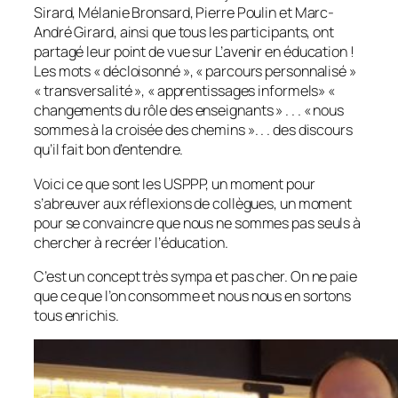
Sirard, Mélanie Bronsard, Pierre Poulin et Marc-
André Girard, ainsi que tous les participants, ont
partagé leur point de vue sur
L’avenir en éducation
!
Les mots « décloisonné », « parcours personnalisé »
« transversalité », « apprentissages informels» «
changements du rôle des enseignants » . . . « nous
sommes à la croisée des chemins ». . . des discours
qu’il fait bon d’entendre.
Voici ce que sont les USPPP, un moment pour
s’abreuver aux réflexions de collègues, un moment
pour se convaincre que nous ne sommes pas seuls à
chercher à recréer l’éducation.
C’est un concept très sympa et pas cher. On ne paie
que ce que l’on consomme et nous nous en sortons
tous enrichis.