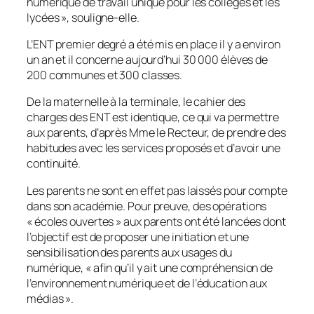
numérique de travail unique pour les collèges et les
lycées
», souligne-elle.
L’ENT premier degré a été mis en place il y a environ
un an et il concerne aujourd’hui 30 000 élèves de
200 communes et 300 classes.
De la maternelle à la terminale, le cahier des
charges des ENT est identique, ce qui va permettre
aux parents, d’après Mme le Recteur, de prendre des
habitudes avec les services proposés et d’avoir une
continuité.
Les parents ne sont en effet pas laissés pour compte
dans son académie. Pour preuve, des opérations
«
écoles ouvertes
» aux parents ont été lancées dont
l’objectif est de proposer une initiation et une
sensibilisation des parents aux usages du
numérique, «
afin qu’il y ait une compréhension de
l’environnement numérique et de l’éducation aux
médias
».