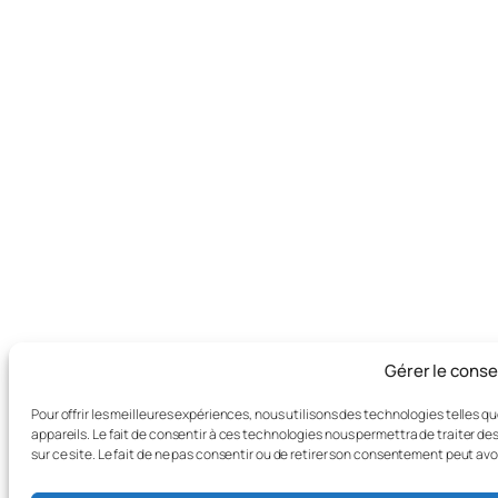
Gérer le cons
Pour offrir les meilleures expériences, nous utilisons des technologies telles 
appareils. Le fait de consentir à ces technologies nous permettra de traiter d
sur ce site. Le fait de ne pas consentir ou de retirer son consentement peut avo