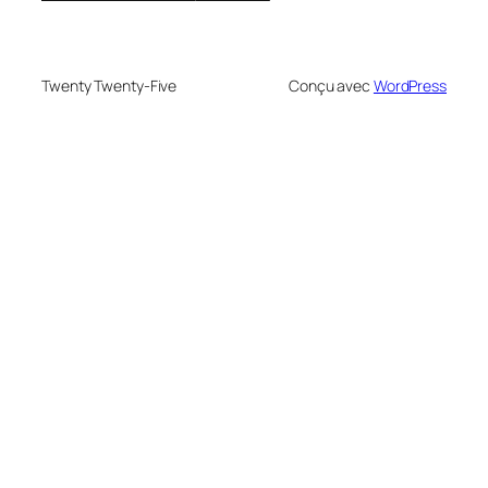
Twenty Twenty-Five
Conçu avec
WordPress