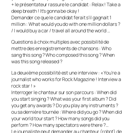
+ le présentateur rassure le candidat : Relax ! Take a
deep breath ! It’s gonna be okay !
Demander ce que le candidat ferait s’il gagnait 1
million : What would you do with one million dollars ?
/ I would buy a car / travel all around the world …
Questions à choix multiples avec possibilité de
mettre des enregistrements de chansons : Who
sang this song ? Who composed this song ? When
was this song released ?
La deuxième possibilité est une interview : «
You’re a
journalist who works for Rock Magazine ! Interview a
rock star !
»
Interroger le chanteur sur son parcours : When did
you start singing ? What was your first album ? Did
you get any awards ? Do you play any instruments ?
ou sa dernière tournée : Where did you go ? When did
your world tour start ? How many songs did you
perform ? How many spectators were there ?…
Le journaliste peut demander au chanteur (robot) de