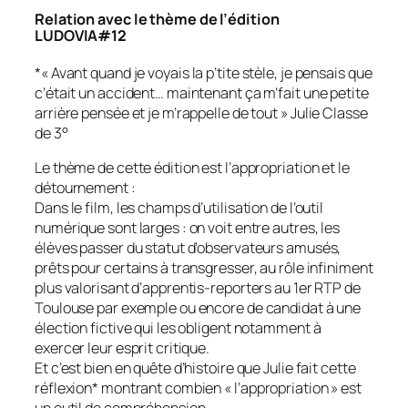
Relation avec le thème de l’édition
LUDOVIA#12
*«
Avant quand je voyais la p’tite stèle, je pensais que
c’était un accident… maintenant ça m’fait une petite
arrière pensée et je m’rappelle de tout
» Julie Classe
de 3°
Le thème de cette édition est l’appropriation et le
détournement :
Dans le film, les champs d’utilisation de l’outil
numérique sont larges : on voit entre autres, les
élèves passer du statut d’observateurs amusés,
prêts pour certains à transgresser, au rôle infiniment
plus valorisant d’apprentis-reporters au 1er RTP de
Toulouse par exemple ou encore de candidat à une
élection fictive qui les obligent notamment à
exercer leur esprit critique.
Et c’est bien en quête d’histoire que Julie fait cette
réflexion* montrant combien «
l’appropriation
» est